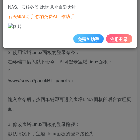
NAS、云服务器 建站 从小白到大神
使用SSH客户端工具（如PuTTY、Xshell等），输入服务器
吞天雀AI助手 你的免费AI工作助手
的IP地址和SSH端口，然后输入用户名和密码，即可登录服
务器。登录成功后，输入宝塔Linux面板所在的安装目录，默
认为`/www/server/panel/`。
免费AI助手
注册登录
2. 使用宝塔Linux面板的登录命令：
在终端中输入以下命令，即可登录宝塔Linux面板：
“`
/www/server/panel/BT_panel.sh
“`
输入命令后，按回车键即可进入宝塔Linux面板的后台管理页
面。
3. 修改宝塔Linux面板的登录路径：
默认情况下，宝塔Linux面板的登录路径为