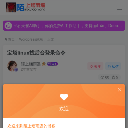
✅吞天雀AI助手，你的免费AI工作助手，支持gpt-4o、DeepSeek、Claude🔥🔥🔥🔥
✅吞天雀AI助手，你的免费AI工作助手，支持gpt-4o、DeepSeek、Claude🔥🔥🔥🔥
✅吞天雀AI助手，你的免费AI工作助手，支持gpt-4o、DeepSeek、Claude🔥🔥🔥🔥
首页
Wordpress建站
正文
宝塔linux找后台登录命令
陌上烟雨遥
关注
私信
2年前发布
60
5
宝塔Linux面板是一款简单易用的服务器管理工具，提供了管
理服务器的各种功能，包括网站管理、数据库管理、文件管
理等。宝塔Linux面板有自己的后台登录方式，以下是宝塔
欢迎
Linux找后台登录的命令：
欢迎来到陌上烟雨遥的博客
1. 使用SSH登录服务器：