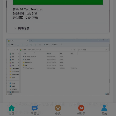
以上是从本机传输至NAS时的测速，接下来我们尝试将NAS
中的文件传输至本机。
首页
雨遥社
会员
AI助手
我的