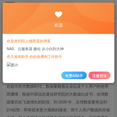
✅吞天雀AI助手，你的免费AI工作助手，支持gpt-4o、DeepSeek、Claude🔥🔥🔥🔥
欢迎
首页
NAS
正文
欢迎来到陌上烟雨遥的博客
超大容量！稳定可靠！ 东芝N300系列NAS硬盘评
NAS、云服务器 建站 从小白到大神
测
吞天雀AI助手 你的免费AI工作助手
陌上烟雨遥
关注
私信
2年前更新
免费AI助手
注册登录
49
9
在如今的大数据时代，数据量随着企业以及个人用户的使用
而骤增，根据中国信息通信研究院的大数据白皮书，全球数
据量仍在飞速增长的阶段。到 2035 年，全球数据量将达到
2142ZB，即将迎来更大规模的爆发。而个人用户数据的存储