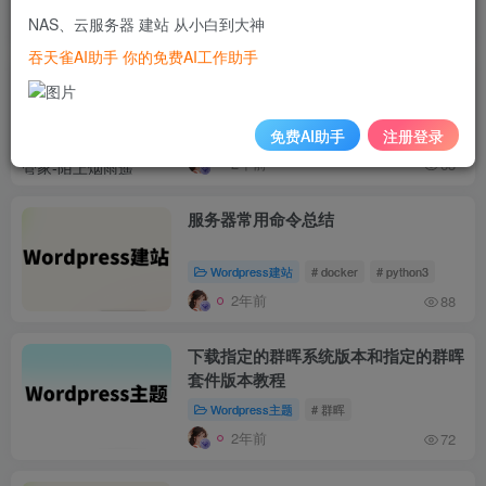
NAS、云服务器 建站 从小白到大神
1年前
1258
吞天雀AI助手 你的免费AI工作助手
synology群晖DS916+升级版DS918+,
4盘位 NAS 网络存储,中小企业大管家
免费AI助手
注册登录
Wordpress建站
# 硬盘存储
# 硬盘类型
# 
2年前
63
服务器常用命令总结
Wordpress建站
# docker
# python3
2年前
88
下载指定的群晖系统版本和指定的群晖
套件版本教程
Wordpress主题
# 群晖
2年前
72