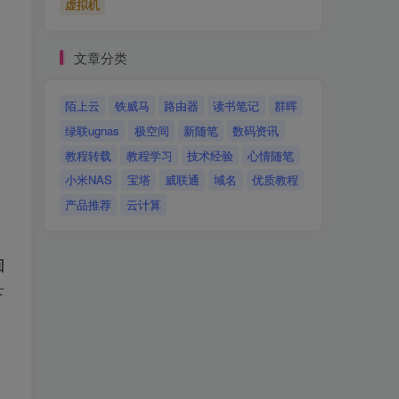
虚拟机
文章分类
陌上云
铁威马
路由器
读书笔记
群晖
绿联ugnas
极空间
新随笔
数码资讯
教程转载
教程学习
技术经验
心情随笔
小米NAS
宝塔
威联通
域名
优质教程
产品推荐
云计算
回
下