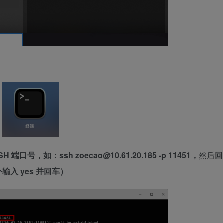
SH 端口号，
如：ssh zoecao@10.61.20.185 -p 11451，
然后
回
外输入
yes
并
回车
）