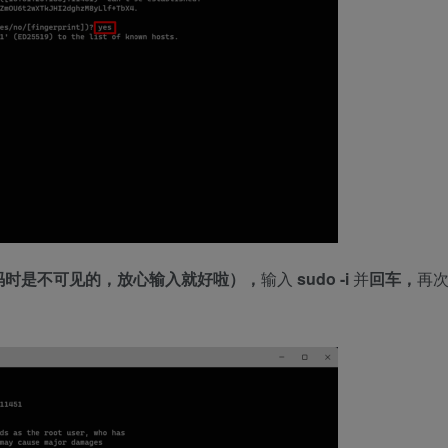
码时是不可见的，放心输入就好啦），
输入
sudo -i
并
回车，
再