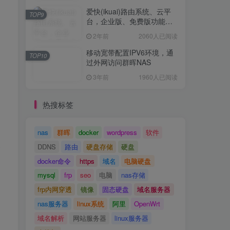
TOP8
狼、银河、西数红盘对比
爱快(ikuai)路由系统、云平
TOP9
台，企业版、免费版功能对
2年前
2284人已阅读
比
2年前
2060人已阅读
爱快(ikuai)路由系统、云平
TOP9
台，企业版、免费版功能对
移动宽带配置IPV6环境，通
TOP10
比
过外网访问群晖NAS
2年前
2060人已阅读
3年前
1960人已阅读
移动宽带配置IPV6环境，通
TOP10
过外网访问群晖NAS
热搜标签
3年前
1960人已阅读
nas
群晖
docker
wordpress
软件
次
DDNS
路由
硬盘存储
硬盘
docker命令
https
域名
电脑硬盘
mysql
frp
seo
电脑
nas存储
frp内网穿透
镜像
固态硬盘
域名服务器
nas服务器
linux系统
阿里
OpenWrt
域名解析
网站服务器
linux服务器