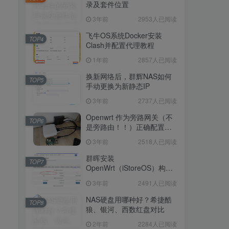
晖NAS-docker安装115网
录及套件位置
3年前
3076人已阅读
盘！
3年前
2953人已阅读
如何查看群晖套件的安装目
TOP3
录及套件位置
飞牛OS系统Docker安装
TOP4
Clash并配置代理教程
3年前
2953人已阅读
1年前
2857人已阅读
飞牛OS系统Docker安装
TOP4
Clash并配置代理教程
换新网络后，群辉NAS如何
TOP5
手动更换为新静态IP
1年前
2857人已阅读
3年前
2737人已阅读
换新网络后，群辉NAS如何
TOP5
手动更换为新静态IP
Openwrt 作为旁路网关（不
TOP6
是旁路由！！）正确配置方
3年前
2737人已阅读
法，性能测试 —— 破解迷思
3年前
2518人已阅读
Openwrt 作为旁路网关（不
TOP6
是旁路由！！）正确配置方
群晖安装
TOP7
法，性能测试 —— 破解迷思
OpenWrt（iStoreOS）构建
3年前
2518人已阅读
旁路由配置
3年前
2491人已阅读
群晖安装
TOP7
OpenWrt（iStoreOS）构建
NAS硬盘用哪种好？希捷酷
TOP8
旁路由配置
狼、银河、西数红盘对比
3年前
2491人已阅读
2年前
2284人已阅读
NAS硬盘用哪种好？希捷酷