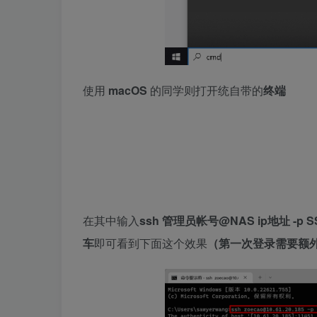
使用
macOS
的同学则打开统自带的
终端
在其中输入
ssh
管理员帐号
@
NAS ip地址
-p
S
车
即可看到下面这个效果
（第一次登录需要额