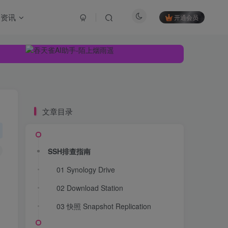
资讯
开通会员
文章目录
SSH排查指南
01 Synology Drive
SSH排查指南
02 Download Station
01 Synology Drive
03 快照 Snapshot Replication
02 Download Station