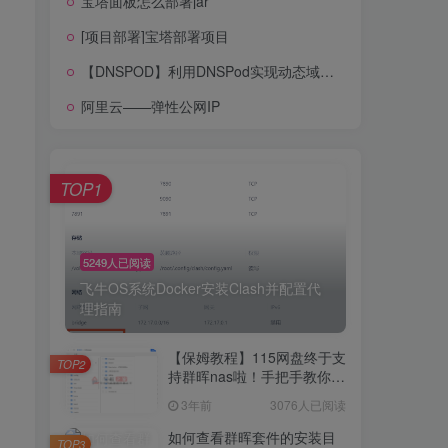
宝塔面板怎么部署jar
阿里云SSL域名证书申请和宝塔配置
[项目部署]宝塔部署项目
宝塔面板怎么部署jar
【DNSPOD】利用DNSPod实现动态域名解析【DDNS】
[项目部署]宝塔部署项目
阿里云——弹性公网IP
【DNSPOD】利用DNSPod实现动态域名解析【DDNS】
阿里云——弹性公网IP
TOP1
TOP1
5249人已阅读
飞牛OS系统Docker安装Clash并配置代
理指南
5249人已阅读
飞牛OS系统Docker安装Clash并配置代
【保姆教程】115网盘终于支
理指南
TOP2
持群晖nas啦！手把手教你群
晖NAS-docker安装115网
3年前
3076人已阅读
【保姆教程】115网盘终于支
盘！
TOP2
持群晖nas啦！手把手教你群
如何查看群晖套件的安装目
TOP3