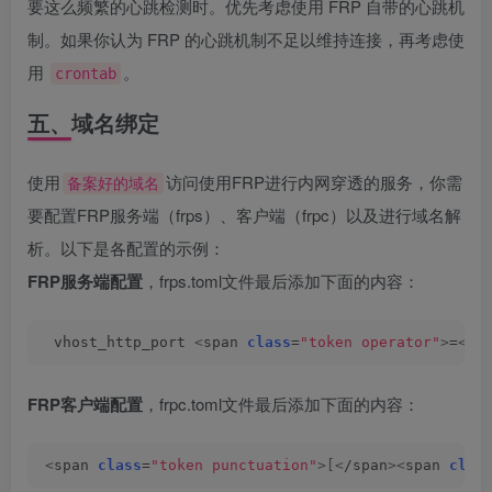
要这么频繁的心跳检测时。优先考虑使用 FRP 自带的心跳机
制。如果你认为 FRP 的心跳机制不足以维持连接，再考虑使
用
。
crontab
五、域名绑定
使用
访问使用FRP进行内网穿透的服务，你需
备案好的域名
要配置FRP服务端（frps）、客户端（frpc）以及进行域名解
析。以下是各配置的示例：
FRP服务端配置
，frps.toml文件最后添加下面的内容：
 vhost_http_port 
<
span 
class
=
"token operator"
>
=
<
/s
FRP客户端配置
，frpc.toml文件最后添加下面的内容：
<
span 
class
=
"token punctuation"
>[<
/span
><
span 
clas