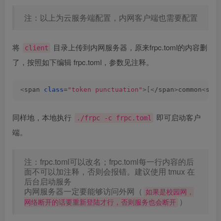
注：以上为云服务端配置，内网客户端也需要配置
将
目录上传到内网服务器，原来frpc.toml的内容删
client
了，按照如下编辑 frpc.toml，参数见注释。
<
span 
class
=
"token punctuation"
>[<
/span
>
common
<
spa
同样地，本地执行
即可启动客户
./frpc -c frpc.toml
端。
注：frpc.toml可以改名；frpc.toml每一行内容的后
面不可以加注释，否则会报错。建议使用 tmux 在
后台启动服务
内网服务器一定要能够访问外网（
如果是校园网，
）
网络断开的话要重新登陆才行，否则服务也会断开