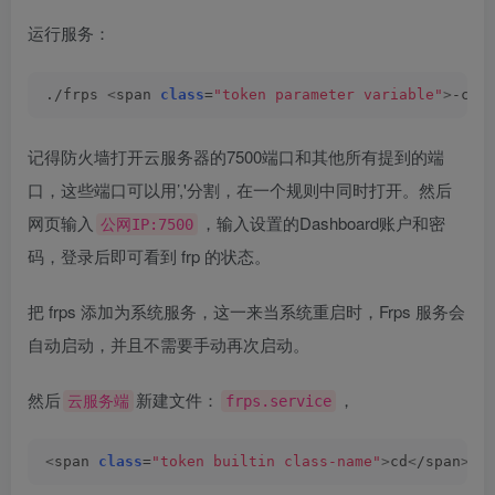
运行服务：
./frps 
<
span 
class
=
"token parameter variable"
>
-c
<
/
记得防火墙打开云服务器的7500端口和其他所有提到的端
口，这些端口可以用’,'分割，在一个规则中同时打开。然后
网页输入
，输入设置的Dashboard账户和密
公网IP:7500
码，登录后即可看到 frp 的状态。
把 frps 添加为系统服务，这一来当系统重启时，Frps 服务会
自动启动，并且不需要手动再次启动。
然后
新建文件：
，
云服务端
frps.service
<
span 
class
=
"token builtin class-name"
>
cd
<
/span
>
 /