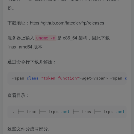
份。
下载地址：https://github.com/fatedier/frp/releases
服务器上输入
是 x86_64 架构，因此下载
uname -m
linux_amd64 版本
通过命令行下载并解压：
<
span 
class
=
"token function"
>
wget
<
/span
>
<
span 
cla
查看目录：
. ├── frpc ├── frpc.
toml
 ├── frps ├── frps.
toml
 └─
这些文件分成两部分。