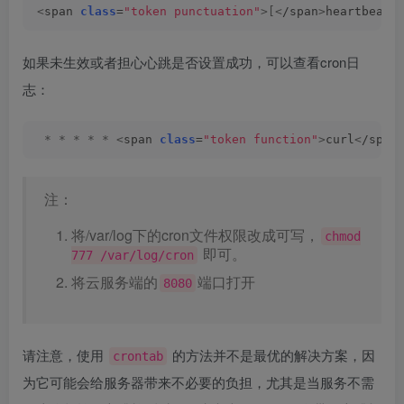
<
span 
class
=
"token punctuation"
>[<
/span
>
heartbeat
<
如果未生效或者担心心跳是否设置成功，可以查看cron日
志：
*
*
*
*
*
<
span 
class
=
"token function"
>
curl
<
/span
注：
将/var/log下的cron文件权限改成可写，
chmod
即可。
777 /var/log/cron
将云服务端的
端口打开
8080
请注意，使用
的方法并不是最优的解决方案，因
crontab
为它可能会给服务器带来不必要的负担，尤其是当服务不需