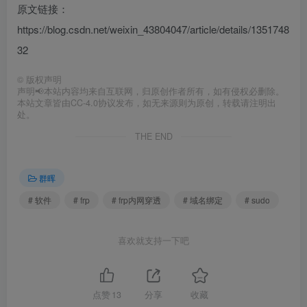
原文链接：
https://blog.csdn.net/weixin_43804047/article/details/1351748
32
©
版权声明
声明📢本站内容均来自互联网，归原创作者所有，如有侵权必删除。
本站文章皆由CC-4.0协议发布，如无来源则为原创，转载请注明出
处。
THE END
群晖
# 软件
# frp
# frp内网穿透
# 域名绑定
# sudo
喜欢就支持一下吧
点赞
13
分享
收藏