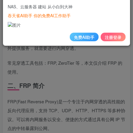
因此绝大部分情况是通过路由器/交换机转换公网IP后才上
NAS、云服务器 建站 从小白到大神
网。
吞天雀AI助手 你的免费AI工作助手
位于路由器/交换机后的设备一般是内网设备，分配的IP地址
免费AI助手
注册登录
以 192.168/172.16/10.0 开头，属于内网 IP。要让内网设备对
外提供服务，就需要进行内网穿透。
常见穿透工具包括：FRP, ZeroTier 等，本文仅介绍 FRP 的
使用。
二、FRP 简介
FRP(Fast Reverse Proxy)是一个专注于内网穿透的高性能的
反向代理应用，支持 TCP、UDP、HTTP、HTTPS 等多种协
议。可以将内网服务以安全、便捷的方式通过具有公网 IP 节
点的中转暴露到公网。