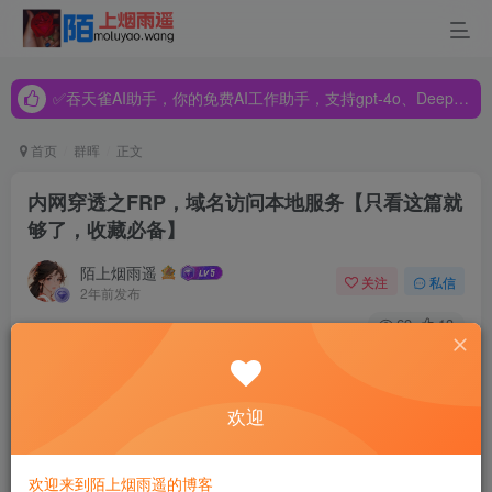
✅吞天雀AI助手，你的免费AI工作助手，支持gpt-4o、DeepSeek、Claude🔥🔥🔥🔥
✅吞天雀AI助手，你的免费AI工作助手，支持gpt-4o、DeepSeek、Claude🔥🔥🔥🔥
✅吞天雀AI助手，你的免费AI工作助手，支持gpt-4o、DeepSeek、Claude🔥🔥🔥🔥
首页
群晖
正文
内网穿透之FRP，域名访问本地服务【只看这篇就
够了，收藏必备】
陌上烟雨遥
关注
私信
2年前发布
69
13
一、内网穿透简介
欢迎
互联网上两个不同的主机进行通信首先需要知道对方 IP。根
据 IP 协议，只有分配了公网IP的设备才能在互联网上通信和
传输数据。而中国人口/设备众多，分配到的IPv4资源又少，
欢迎来到陌上烟雨遥的博客