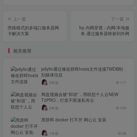
上一篇
下一篇
旁路模式的多端口服务器网
frp 内网穿透 - 内网/本地服
卡解决方案
务-通过服务器映射到外网
相关推荐
jellyfin通过修改群晖hosts文件连接TMDB削
刮媒体信息
2年前
117
网盘视频会被“和谐”，用联想个人云NEW
T2PRO，打造不限速私有云
2年前
109
黑群晖 docker 打不开 网心云 安装
1年前
36