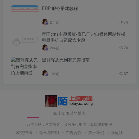
FRP 服务搭建教程
2年前
74
帝国cms主题模板-资讯门户自媒体网站模板
电脑手机自适应含专题
2年前
70
黑群晖从无到有完善指南
1年前
67
陌上烟雨遥的博客
万里长秋，落雪有客，又有多少烟雨，似如渺渺烟波
友链申请
隐私与声明
广告合作
关于我们
雨遥社