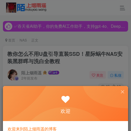
✅吞天雀AI助手，你的免费AI工作助手，支持gpt-4o、DeepSeek、Claude🔥🔥🔥🔥
✅吞天雀AI助手，你的免费AI工作助手，支持gpt-4o、DeepSeek、Claude🔥🔥🔥🔥
✅吞天雀AI助手，你的免费AI工作助手，支持gpt-4o、DeepSeek、Claude🔥🔥🔥🔥
首页
NAS
正文
教你怎么不用U盘引导直装SSD！星际蜗牛NAS安
装黑群晖与洗白全教程
陌上烟雨遥
关注
私信
2年前发布
46
10
教你怎么不用U盘引导直装SSD！星际蜗牛
NAS安装黑群晖与洗白全教程
欢迎
【前言】
随着矿难的来临，迎来了爱折腾的极客们的狂欢。
前有400元的GTX1060 5GB，后有300元的4盘位NAS，这不
欢迎来到陌上烟雨遥的博客