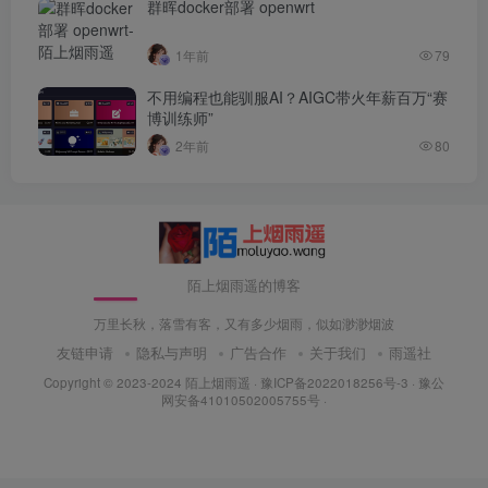
群晖docker部署 openwrt
1年前
79
不用编程也能驯服AI？AIGC带火年薪百万“赛
博训练师”
2年前
80
陌上烟雨遥的博客
万里长秋，落雪有客，又有多少烟雨，似如渺渺烟波
友链申请
隐私与声明
广告合作
关于我们
雨遥社
Copyright © 2023-2024
陌上烟雨遥
·
豫ICP备2022018256号-3
· 豫公
网安备41010502005755号 ·