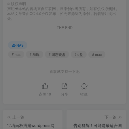
©
版权声明
声明📢本站内容均来自互联网，归原创作者所有，如有侵权必删除。
本站文章皆由CC-4.0协议发布，如无来源则为原创，转载请注明出
处。
THE END
NAS
# nas
# 群晖
# 固态硬盘
# u盘
# mac
喜欢就支持一下吧
点赞
10
分享
收藏
上一篇
下一篇
宝塔面板搭建wordpress网
告别群辉！可能是最适合国