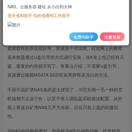
本人出于好奇也入了一台矿渣NAS。但回过头来理性想想也
NAS、云服务器 建站 从小白到大神
挺不靠谱的，NAS本来就是用于增强数据安全的产品，如今
吞天雀AI助手 你的免费AI工作助手
反而在这贪小便宜，早晚有一天会吃大亏。PS：为了避免广
告嫌疑，本文将隐去矿渣NAS的真实名称。 既然买都买了，
免费AI助手
注册登录
把玩一下还是可以的。尤其一直用惯了QNAP NAS的本人，
素闻群晖的系统很好用，那就装个试试吧。目前网上的教程
基本都是通过U盘引导的方式进行安装，张K友上也已经有几
篇，重复的内容就不写了。将重点介绍，不需要U盘引导，
直接通过板载MSATA SSD安装黑群晖及洗白的方法。
不得不说矿渣NAS真的是太便宜了，与它长相一毛一样的空
机箱都不止这个价，以至于有人调侃是买机箱送配置。从外
观上看这台矿渣NAS几乎为全新，仅仅只有上盖的轻微划
伤。
与NAS的结构相类似，前面板为4盘位抽取结构，托盘材质