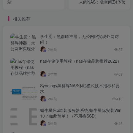
站
人的NAS：极空间Z4体验
相关推荐
学生党：黑群晖神器，无公网IP实现外网访
问！
2年前
87
nas存储使用教程（nas存储品牌推荐2022）
3年前
68
Synology黑群晖NAS休眠模式技术指标和要
求
2年前
413
蜗牛星际b款装服务器系统,蜗牛星际安装Win
10？如此简单！（不用换SSD）
3年前
46