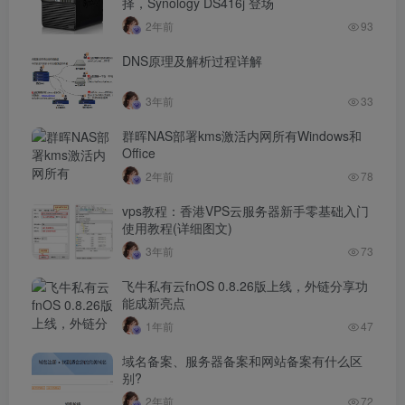
择，Synology DS416j 登场
2年前
93
DNS原理及解析过程详解
3年前
33
群晖NAS部署kms激活内网所有Windows和
Office
2年前
78
vps教程：香港VPS云服务器新手零基础入门
使用教程(详细图文)
3年前
73
飞牛私有云fnOS 0.8.26版上线，外链分享功
能成新亮点
1年前
47
域名备案、服务器备案和网站备案有什么区
别?
2年前
72