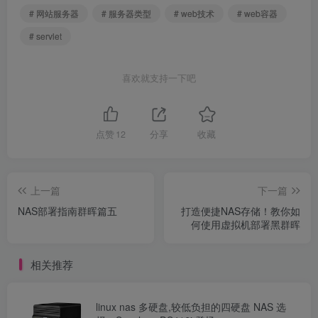
# 网站服务器
# 服务器类型
# web技术
# web容器
# servlet
喜欢就支持一下吧
点赞
12
分享
收藏
上一篇
下一篇
NAS部署指南群晖篇五
打造便捷NAS存储！教你如
何使用虚拟机部署黑群晖
相关推荐
linux nas 多硬盘,较低负担的四硬盘 NAS 选