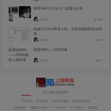
群晖NAS 不完全入门设置与分享
3年前
234
铁威马TOS 6即将上线，全面加固NAS安全防
线
2年前
69
家庭NAS——DDNS篇
2年前
67
陌上烟雨遥的博客
万里长秋，落雪有客，又有多少烟雨，似如渺渺烟波
友链申请
隐私与声明
广告合作
关于我们
雨遥社