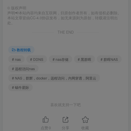
©
版权声明
声明📢本站内容均来自互联网，归原创作者所有，如有侵权必删除。
本站文章皆由CC-4.0协议发布，如无来源则为原创，转载请注明出
处。
THE END
教程转载
# nas
# DDNS
# nas存储
# 黑群晖
# 群晖NAS
# 远程访问nas
# NAS，群辉，docker，远程访问，内网穿透，阿里云
# 蜗牛星际
喜欢就支持一下吧
点赞
0
分享
收藏