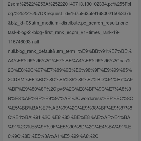
2scm%2522%253A%252220140713.130102334.pc%255Fbl
og.%2522%257D&request_id=167586359916800215053376
&biz_id=0&utm_medium=distribute.pc_search_result.none-
task-blog-2~blog~first_rank_ecpm_v1~times_rank-19-
116746093-null-
null.blog_rank_default&utm_term=%E9%BB%91%E7%BE%
A4%E6%99%96%2C%E7%BE%A4%E6%99%96%2Cnas%
2C%E8%9C%97%E7%89%9B%E6%98%9F%E9%99%85%
2CDSM%EF%BC%8C%E5%86%85%E7%BD%91%E7%A9
%BF%E9%80%8F%2Cipv6%2C%E8%BF%9C%E7%A8%8
B%E8%AE%BF%E9%97%AE%2Cwordpress%EF%BC%8C
%E5%BB%BA%E7%AB%99%2C%E9%98%BF%E9%87%8
C%E4%BA%91%2C%E8%85%BE%E8%AE%AF%E4%BA
%91%2C%E5%9F%9F%E5%90%8D%2C%E4%BA%91%E
6%9C%8D%E5%8A%A1%E5%99%A8%2C