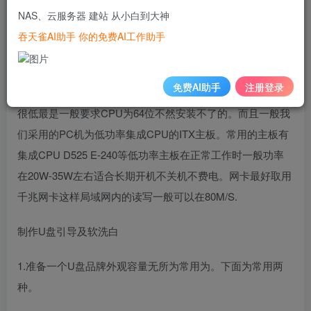
晖一起折腾。
NAS、云服务器 建站 从小白到大神
什么是黑群晖
吞天雀AI助手 你的免费AI工作助手
最简单的理解就是用普通的PC机安装了群晖NAS系统让普通
免费AI助手
注册登录
的PC机可以体验白群晖的大多数功能。黑群晖对电脑的要求
很低最是一般要求CPU为64位不然安装不了的。而且一般我
们采用的PC机为低功率集成CPU的ITX主板。常用的主板有
集成CPU D525 E-240等低功率主板在正常工作时一般功率
在20W-35W左右适合长期开机不关机不费电。网卡最好取用
千兆网卡这样局域网内的读写一般可以在80M/S.
制作U盘引导及软洗白
1.准备一个U盘品牌外观容量无所为常用为。下面为常用两
种。