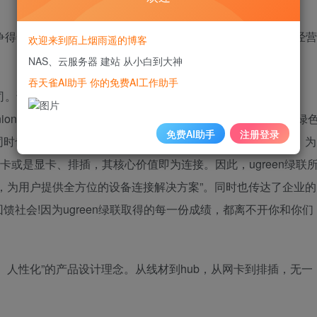
中争得一席之地，取得消费者信赖?最主要的原因莫过企业正确经营
欢迎来到陌上烟雨遥的博客
NAS、云服务器 建站 从小白到大神
吞天雀AI助手 你的免费AI工作助手
公司。说到企业经营理念，其实从品牌名称和logo便可见一般。
”即union，意为联接;“green”意为绿色的、健康的、有生命力的;而绿
免费AI助手
注册登录
时也是让人感觉最舒服的颜色。“联”意为联系、联通、连接，为
卡或是显卡、排插，其核心价值即为连接。因此，ugreen绿联
，为用户提供全方位的设备连接解决方案”。同时也传达了企业的
社会!因为ugreen绿联取得的每一份成绩，都离不开你和你们
、人性化”的产品设计理念。从线材到hub，从网卡到排插，无一