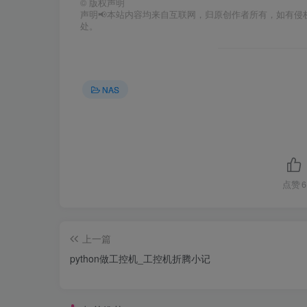
©
版权声明
声明📢本站内容均来自互联网，归原创作者所有，如有侵权
处。
NAS
点赞
6
上一篇
python做工控机_工控机折腾小记