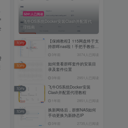
色
5241人已阅读
种
飞牛OS系统Docker安装Clash并配置代
理指南
全
【保姆教程】115网盘终于支
TOP2
持群晖nas啦！手把手教你群
晖NAS-docker安装115网
3年前
3074人已阅读
盘！
费
如何查看群晖套件的安装目
TOP3
便
录及套件位置
3年前
2951人已阅读
飞牛OS系统Docker安装
TOP4
Clash并配置代理教程
1年前
2851人已阅读
换新网络后，群辉NAS如何
TOP5
，
手动更换为新静态IP
3年前
2735人已阅读