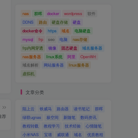
nas
群晖
docker
wordpress
软件
DDNS
路由
硬盘存储
硬盘
docker命令
https
域名
电脑硬盘
mysql
frp
seo
电脑
nas存储
frp内网穿透
镜像
固态硬盘
域名服务器
nas服务器
linux系统
阿里
OpenWrt
域名解析
网站服务器
linux服务器
虚拟机
文章分类
篇
陌上云
铁威马
路由器
读书笔记
群晖
推荐
绿联ugnas
极空间
新随笔
数码资讯
教程转载
教程学习
技术经验
心情随笔
小米NAS
宝塔
威联通
域名
优质教程