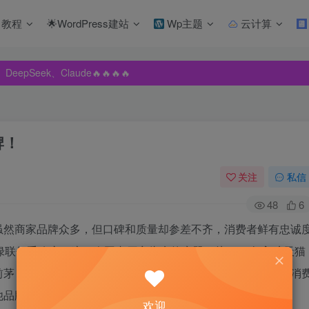
教程
🌟WordPress建站
Wp主题
云计算
pSeek、Claude🔥🔥🔥🔥
pSeek、Claude🔥🔥🔥🔥
pSeek、Claude🔥🔥🔥🔥
牌！
关注
私信
48
6
虽然商家品牌众多，但口碑和质量却参差不齐，消费者鲜有忠诚
n绿联似乎改变了这一令国内厂商头痛的魔咒。从2009年入驻天猫
前茅，在线下渠道亦成绩斐然。尽管偶有异议之声，亦不影响消
他品牌。
欢迎