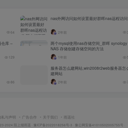
nas外网访问如何设置最好群晖nas远程访问
64
2年前
码仓库 –
两个mysql使用nas存储空间_群晖 synology
NAS 存储创建存储空间的方法
129
1年前
服务器怎么建网站,win2008r2web服务器怎
建网站
86
2年前
隐私与声明
广告合作
关于我们
雨遥社
023-2024
陌上烟雨遥
·
豫ICP备2022018256号-3
· 豫公网安备41010502005755号 ·