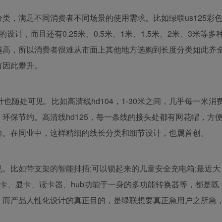
类，满足不同消费者不同场景的使用需求。比如绿联us125彩
计，而且还有0.25米、0.5米、1米、1.5米、2米、3米等多
越高，所以消费者很难从市面上其他地方选购到长度分类如此齐
有因此攀升。
也随处可见。比如高清线hd104，1-30米之间，几乎每一米消
环保节约。高清线hd125，每一条线的接头处都有网花帽，方
力。在同业中，这样精细的线长分类和细节设计，也属首创。
。比如带支架的智能排插;可以锁起来的儿童安全充电箱;最近大
网卡、显卡、读卡器、hub功能于一身的多功能转换器等，都是既
。而产品人性化设计的真正目的，是绿联想要真正急用户之所急