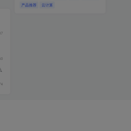
产品推荐
云计算
37
50
么
74