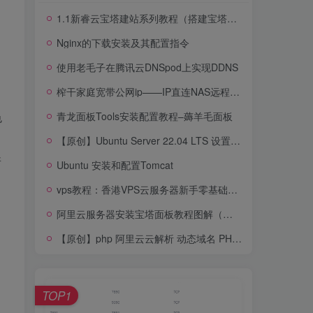
1.1新睿云宝塔建站系列教程（搭建宝塔）含视频教程
Nginx的下载安装及其配置指令
使用老毛子在腾讯云DNSpod上实现DDNS
榨干家庭宽带公网ip——IP直连NAS远程访问（端口转发）
青龙面板Tools安装配置教程–薅羊毛面板
色
【原创】Ubuntu Server 22.04 LTS 设置主机信息以及IP地址
所
Ubuntu 安装和配置Tomcat
vps教程：香港VPS云服务器新手零基础入门使用教程(详细图文)
阿里云服务器安装宝塔面板教程图解（超详细）
【原创】php 阿里云云解析 动态域名 PHP 通过阿里云API接口实现 DDNS 动态解析
TOP1