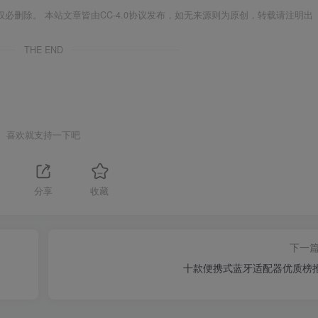
必删除。 本站文章皆由CC-4.0协议发布，如无来源则为原创，转载请注明出
THE END
喜欢就支持一下吧
分享
收藏
下一
十款便携式蓝牙适配器优质榜