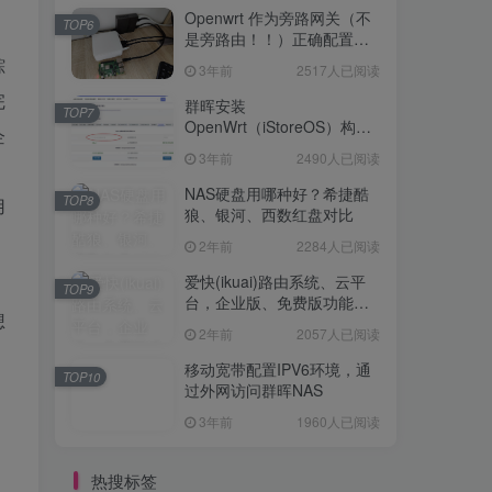
Openwrt 作为旁路网关（不
TOP6
是旁路由！！）正确配置方
法，性能测试 —— 破解迷思
踪
3年前
2517人已阅读
完
群晖安装
TOP7
OpenWrt（iStoreOS）构建
企
旁路由配置
3年前
2490人已阅读
NAS硬盘用哪种好？希捷酷
TOP8
用
狼、银河、西数红盘对比
2年前
2284人已阅读
爱快(ikuai)路由系统、云平
TOP9
台，企业版、免费版功能对
想
比
2年前
2057人已阅读
，
移动宽带配置IPV6环境，通
TOP10
过外网访问群晖NAS
3年前
1960人已阅读
热搜标签