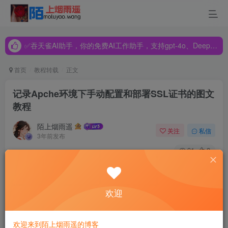
✅吞天雀AI助手，你的免费AI工作助手，支持gpt-4o、DeepSeek、Claude🔥🔥🔥🔥
✅吞天雀AI助手，你的免费AI工作助手，支持gpt-4o、DeepSeek、Claude🔥🔥🔥🔥
✅吞天雀AI助手，你的免费AI工作助手，支持gpt-4o、DeepSeek、Claude🔥🔥🔥🔥
首页
教程转载
正文
记录Apche环境下手动配置和部署SSL证书的图文
教程
陌上烟雨遥
关注
私信
3年前发布
91
8
网上类似的
教程
很多，那我什么还要重新再写一篇呢？仅为
记录，并非什么技术教程，因为我发现在网上找到的教程在
欢迎
我本地服务器不好使，之所以是手动配置是因为服务器并未
安装第三方控制面板，本文仅作为在 Apache 服务器中安装
欢迎来到陌上烟雨遥的博客