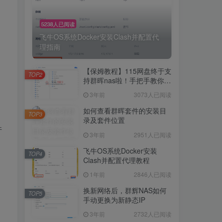
5238人已阅读
飞牛OS系统Docker安装Clash并配置代
理指南
【保姆教程】115网盘终于支
TOP2
持群晖nas啦！手把手教你群
晖NAS-docker安装115网
3年前
3073人已阅读
盘！
如何查看群晖套件的安装目
TOP3
录及套件位置
件
3年前
2951人已阅读
飞牛OS系统Docker安装
TOP4
Clash并配置代理教程
1年前
2846人已阅读
换新网络后，群辉NAS如何
TOP5
手动更换为新静态IP
3年前
2732人已阅读