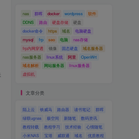
nas
群晖
docker
wordpress
软件
DDNS
路由
硬盘存储
硬盘
docker命令
https
域名
电脑硬盘
mysql
frp
seo
电脑
nas存储
frp内网穿透
镜像
固态硬盘
域名服务器
nas服务器
linux系统
阿里
OpenWrt
域名解析
网站服务器
linux服务器
夹
虚拟机
文章分类
陌上云
铁威马
路由器
读书笔记
群晖
绿联ugnas
极空间
新随笔
数码资讯
教程转载
教程学习
技术经验
心情随笔
小米NAS
宝塔
威联通
域名
优质教程