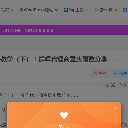
教程
🌟WordPress建站
Wp主题
云计算
pSeek、Claude🔥🔥🔥🔥
pSeek、Claude🔥🔥🔥🔥
pSeek、Claude🔥🔥🔥🔥
手教学（下）！群晖代理商重庆雨数分享……
关注
私信
92
0
学（下）！群晖代理商重庆雨数分享……
，讲了群晖入门基本配置功能。
为这和它的DSM系统有直接关系，而DSM系统的核心就是该系统
欢迎