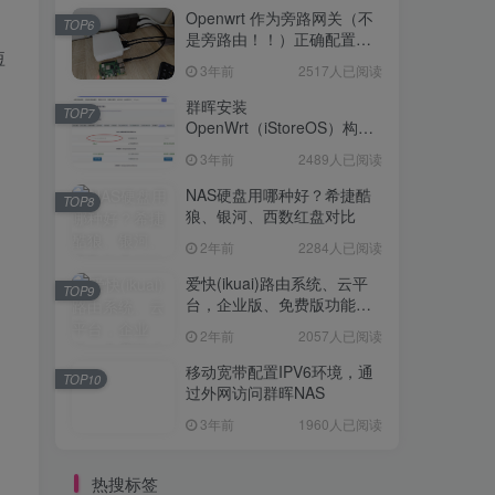
Openwrt 作为旁路网关（不
TOP6
是旁路由！！）正确配置方
短
法，性能测试 —— 破解迷思
3年前
2517人已阅读
群晖安装
TOP7
OpenWrt（iStoreOS）构建
旁路由配置
3年前
2489人已阅读
NAS硬盘用哪种好？希捷酷
TOP8
狼、银河、西数红盘对比
2年前
2284人已阅读
爱快(ikuai)路由系统、云平
TOP9
台，企业版、免费版功能对
比
2年前
2057人已阅读
移动宽带配置IPV6环境，通
TOP10
过外网访问群晖NAS
3年前
1960人已阅读
热搜标签