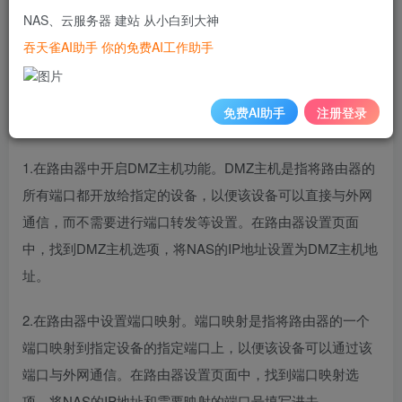
NAS、云服务器 建站 从小白到大神
果需要在外网访问，就需要为NAS配置公网IP地址。本文将
吞天雀AI助手 你的免费AI工作助手
介绍如何在路由器中设置NAS公网IP，并进行NAS的公网IP
配置。
免费AI助手
注册登录
一、路由器设置
1.在路由器中开启DMZ主机功能。DMZ主机是指将路由器的
所有端口都开放给指定的设备，以便该设备可以直接与外网
通信，而不需要进行端口转发等设置。在路由器设置页面
中，找到DMZ主机选项，将NAS的IP地址设置为DMZ主机地
址。
2.在路由器中设置端口映射。端口映射是指将路由器的一个
端口映射到指定设备的指定端口上，以便该设备可以通过该
端口与外网通信。在路由器设置页面中，找到端口映射选
项，将NAS的IP地址和需要映射的端口号填写进去。