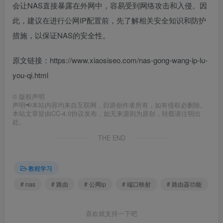
会让NAS直接暴露在外网中，容易受到网络攻击和入侵。因
此，建议在进行公网IP配置前，先了解相关安全知识和防护
措施，以保证NAS的安全性。
原文链接：https://www.xiaosiseo.com/nas-gong-wang-ip-lu-
you-qi.html
©
版权声明
声明📢本站内容均来自互联网，归原创作者所有，如有侵权必删除。
本站文章皆由CC-4.0协议发布，如无来源则为原创，转载请注明出
处。
THE END
教程学习
# nas
# 路由
# 公网ip
# 端口映射
# 路由器功能
喜欢就支持一下吧