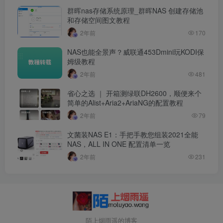
群晖nas存储系统原理_群晖NAS 创建存储池
和存储空间图文教程
2年前
170
NAS也能全景声？威联通453Dmini玩KODI保
姆级教程
2年前
481
省心之选 ｜ 开箱测绿联DH2600，顺便来个
简单的Alist+Aria2+AriaNG的配置教程
2年前
79
文菌装NAS E1：手把手教您组装2021全能
NAS，ALL IN ONE 配置清单一览
2年前
231
陌上烟雨遥的博客