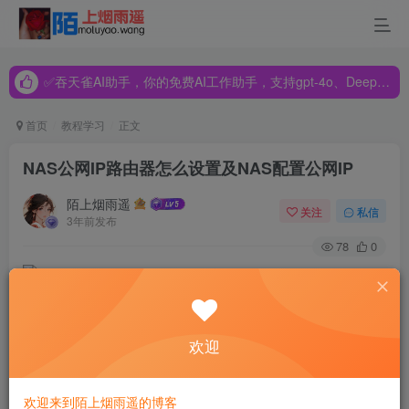
✅吞天雀AI助手，你的免费AI工作助手，支持gpt-4o、DeepSeek、Claude🔥🔥🔥🔥
✅吞天雀AI助手，你的免费AI工作助手，支持gpt-4o、DeepSeek、Claude🔥🔥🔥🔥
✅吞天雀AI助手，你的免费AI工作助手，支持gpt-4o、DeepSeek、Claude🔥🔥🔥🔥
首页
教程学习
正文
NAS公网IP路由器怎么设置及NAS配置公网IP
陌上烟雨遥
关注
私信
3年前发布
78
0
NAS（Network Attached Storage）是一种网络存储设备，可
欢迎
以在家庭或办公室内提供中央数据存储和文件共享服务。在
家庭网络环境中，我们通常使用路由器作为网络连接和管理
欢迎来到陌上烟雨遥的博客
设备，NAS与路由器连接后，可以通过局域网访问，但是如