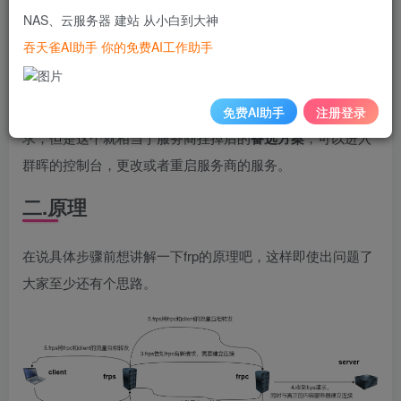
NAS、云服务器 建站 从小白到大神
因为我本身有一台云服务器，拥有公网IP，就想用这台服务
吞天雀AI助手 你的免费AI工作助手
器，利用FRP技术实现群晖的内网穿透。
虽然我的服务器带宽只有5M，无法满足正常的影音娱乐需
免费AI助手
注册登录
求，但是这个就相当于服务商挂掉后的
备选方案
，可以进入
群晖的控制台，更改或者重启服务商的服务。
二.原理
在说具体步骤前想讲解一下frp的原理吧，这样即使出问题了
大家至少还有个思路。