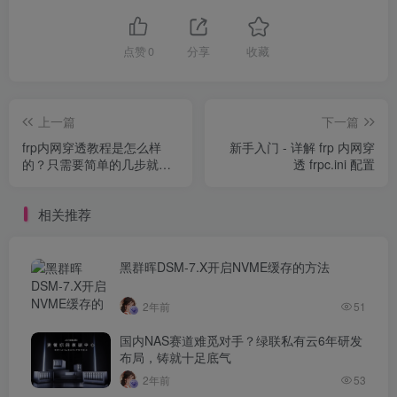
点赞
0
分享
收藏
上一篇
下一篇
frp内网穿透教程是怎么样
新手入门 - 详解 frp 内网穿
的？只需要简单的几步就可
透 frpc.ini 配置
以学会
相关推荐
黑群晖DSM-7.X开启NVME缓存的方法
2年前
51
国内NAS赛道难觅对手？绿联私有云6年研发
布局，铸就十足底气
2年前
53