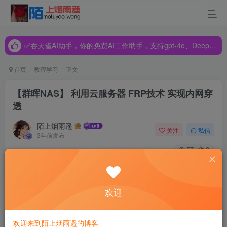
✅吞天雀AI助手，你的免费AI工作助手，支持gpt-4o、DeepSeek、Claude🔥🔥🔥🔥
✅吞天雀AI助手，你的免费AI工作助手，支持gpt-4o、DeepSeek、Claude🔥🔥🔥🔥
✅吞天雀AI助手，你的免费AI工作助手，支持gpt-4o、DeepSeek、Claude🔥🔥🔥🔥
首页
教程学习
正文
【群晖NAS】 利用云服务器 FRP技术 实现内网穿
透
陌上烟雨遥
关注
私信
3年前发布
57
0
一. 前言
欢迎
我在之前的文章有介绍过使用服务商提供的内网穿透，但是
这也存在着一些缺点，有的服务商提供的节点
并不稳定，容
欢迎来到陌上烟雨遥的博客
易掉线，
一旦掉线，就直接与机器“失联”了。