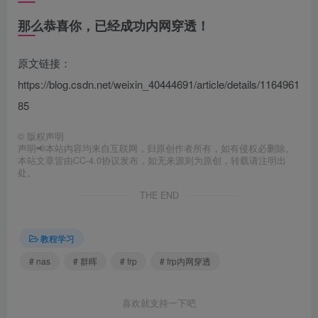
那么恭喜你，已经成功内网穿透！
原文链接：
https://blog.csdn.net/weixin_40444691/article/details/1164961
85
©
版权声明
声明📢本站内容均来自互联网，归原创作者所有，如有侵权必删除。
本站文章皆由CC-4.0协议发布，如无来源则为原创，转载请注明出
处。
THE END
教程学习
# nas
# 群晖
# frp
# frp内网穿透
喜欢就支持一下吧