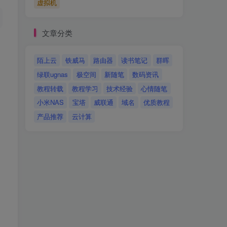
虚拟机
文章分类
陌上云
铁威马
路由器
读书笔记
群晖
绿联ugnas
极空间
新随笔
数码资讯
教程转载
教程学习
技术经验
心情随笔
小米NAS
宝塔
威联通
域名
优质教程
产品推荐
云计算