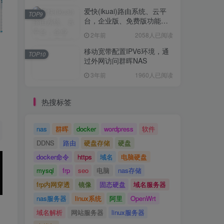
TOP8
狼、银河、西数红盘对比
爱快(ikuai)路由系统、云平
TOP9
台，企业版、免费版功能对
2年前
2284人已阅读
比
2年前
2058人已阅读
爱快(ikuai)路由系统、云平
TOP9
台，企业版、免费版功能对
移动宽带配置IPV6环境，通
TOP10
比
过外网访问群晖NAS
2年前
2058人已阅读
3年前
1960人已阅读
移动宽带配置IPV6环境，通
TOP10
过外网访问群晖NAS
热搜标签
3年前
1960人已阅读
nas
群晖
docker
wordpress
软件
DDNS
路由
硬盘存储
硬盘
docker命令
https
域名
电脑硬盘
mysql
frp
seo
电脑
nas存储
frp内网穿透
镜像
固态硬盘
域名服务器
nas服务器
linux系统
阿里
OpenWrt
域名解析
网站服务器
linux服务器