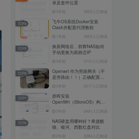
晖NAS-docker安装115网
录及套件位置
3年前
3075人已阅读
盘！
3年前
2952人已阅读
如何查看群晖套件的安装目
TOP3
录及套件位置
飞牛OS系统Docker安装
TOP4
Clash并配置代理教程
3年前
2952人已阅读
1年前
2856人已阅读
飞牛OS系统Docker安装
TOP4
Clash并配置代理教程
换新网络后，群辉NAS如何
TOP5
手动更换为新静态IP
1年前
2856人已阅读
3年前
2737人已阅读
换新网络后，群辉NAS如何
TOP5
手动更换为新静态IP
Openwrt 作为旁路网关（不
TOP6
是旁路由！！）正确配置方
3年前
2737人已阅读
法，性能测试 —— 破解迷思
3年前
2517人已阅读
Openwrt 作为旁路网关（不
TOP6
是旁路由！！）正确配置方
群晖安装
TOP7
法，性能测试 —— 破解迷思
OpenWrt（iStoreOS）构建
3年前
2517人已阅读
旁路由配置
3年前
2491人已阅读
群晖安装
TOP7
OpenWrt（iStoreOS）构建
NAS硬盘用哪种好？希捷酷
TOP8
旁路由配置
狼、银河、西数红盘对比
3年前
2491人已阅读
2年前
2284人已阅读
NAS硬盘用哪种好？希捷酷