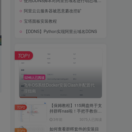
使用DDNS脚本对阿里云域名进行动态域名解析
亚马逊云科技七项生成AI新功能重磅发布
阿里云云服务器被恶意纂改挖矿
使用DDNS脚本对阿里云域名进行动态域名解析
宝塔面板安装教程
阿里云云服务器被恶意纂改挖矿
【DDNS】Python实现阿里云域名DDNS
宝塔面板安装教程
【DDNS】Python实现阿里云域名DDNS
TOP1
TOP1
5246人已阅读
飞牛OS系统Docker安装Clash并配置代
理指南
5246人已阅读
飞牛OS系统Docker安装Clash并配置代
【保姆教程】115网盘终于支
理指南
TOP2
持群晖nas啦！手把手教你群
晖NAS-docker安装115网
3年前
3075人已阅读
【保姆教程】115网盘终于支
盘！
TOP2
持群晖nas啦！手把手教你群
如何查看群晖套件的安装目
TOP3