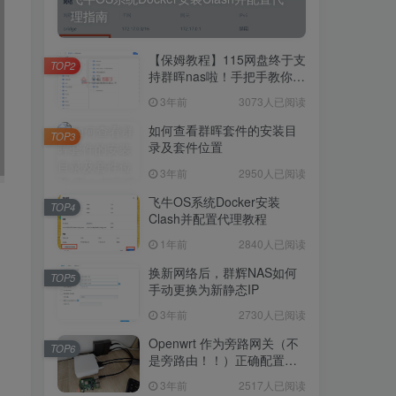
理指南
【保姆教程】115网盘终于支
TOP2
持群晖nas啦！手把手教你群
晖NAS-docker安装115网
3年前
3073人已阅读
盘！
如何查看群晖套件的安装目
TOP3
录及套件位置
3年前
2950人已阅读
飞牛OS系统Docker安装
TOP4
Clash并配置代理教程
1年前
2840人已阅读
换新网络后，群辉NAS如何
TOP5
手动更换为新静态IP
3年前
2730人已阅读
Openwrt 作为旁路网关（不
TOP6
是旁路由！！）正确配置方
法，性能测试 —— 破解迷思
3年前
2517人已阅读