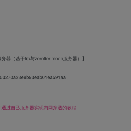
于frp与zerotier moon服务器）】
553270a23e8b93eab01ea591aa
r等几种通过自己服务器实现内网穿透的教程