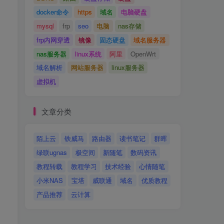
docker命令
https
域名
电脑硬盘
mysql
frp
seo
电脑
nas存储
frp内网穿透
镜像
固态硬盘
域名服务器
nas服务器
linux系统
阿里
OpenWrt
域名解析
网站服务器
linux服务器
虚拟机
文章分类
陌上云
铁威马
路由器
读书笔记
群晖
绿联ugnas
极空间
新随笔
数码资讯
教程转载
教程学习
技术经验
心情随笔
小米NAS
宝塔
威联通
域名
优质教程
产品推荐
云计算