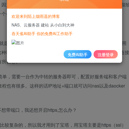
。因为作者也是小白，也是在不断学习，本文所呈现的方法可能
一个参考。大佬勿喷，保命。
欢迎来到陌上烟雨遥的博客
NAS、云服务器 建站 从小白到大神
吞天雀AI助手 你的免费AI工作助手
是ipv6+ddns动态域名解析，目前这种方式我也在用。但是用
地方没有ipv6，二是我这电脑有掉ipv6的情况，虽然重新连
免费AI助手
注册登录
有所担心。
比较简单，需要一台作为中转的服务器即可，配置好服务端和客户端
也有很多。这样的话IP地址+端口就可访问nas以及daocker
带端口，我还想开启https,怎么办？
看来是比较复杂的，所以我才用到了宝塔，用宝塔主要是https（ssl）