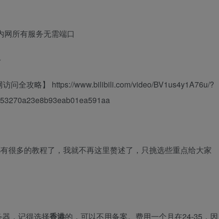
访问内网所有服务无需端口
略
https://www.bilibili.com/video/BV1us4y1A76u/?
553270a23e8b93eab01ea591aa
inx都有很多的教程了，我就不再这里赘述了，只挑选些重点给大家
务器，记得选择
香港
的，可以不用备案。费用一个月在24-35，因