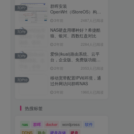
群晖安装
TOP7
OpenWrt（iStoreOS）构建
旁路由配置
3年前
2487人已阅读
NAS硬盘用哪种好？希捷酷
TOP8
狼、银河、西数红盘对比
2年前
2284人已阅读
爱快(ikuai)路由系统、云平
TOP9
台，企业版、免费版功能对
比
2年前
2053人已阅读
移动宽带配置IPV6环境，通
TOP10
过外网访问群晖NAS
3年前
1960人已阅读
热搜标签
nas
群晖
docker
wordpress
软件
DDNS
路由
硬盘存储
硬盘