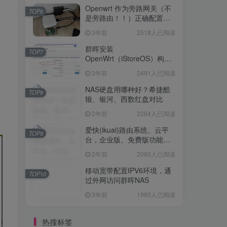
Openwrt 作为旁路网关（不
TOP6
是旁路由！！）正确配置方
法，性能测试 —— 破解迷思
3年前
2518人已阅读
群晖安装
TOP7
OpenWrt（iStoreOS）构建
旁路由配置
3年前
2491人已阅读
NAS硬盘用哪种好？希捷酷
TOP8
狼、银河、西数红盘对比
2年前
2284人已阅读
爱快(ikuai)路由系统、云平
TOP9
台，企业版、免费版功能对
比
2年前
2060人已阅读
移动宽带配置IPV6环境，通
TOP10
过外网访问群晖NAS
3年前
1960人已阅读
热搜标签