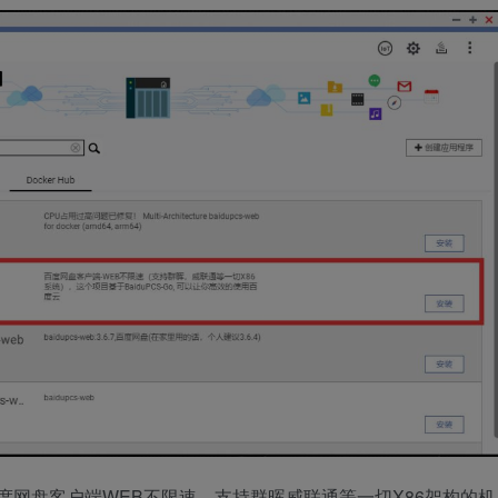
说明，百度网盘客户端WEB不限速，支持群晖威联通等一切X86架构的机