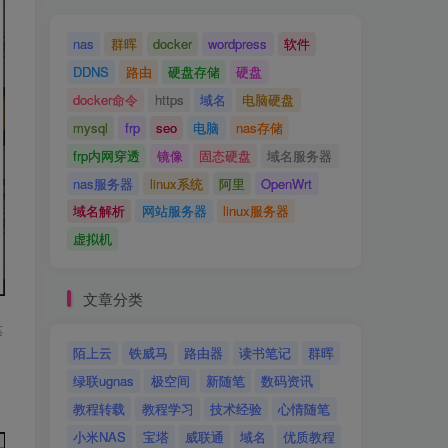
nas
群晖
docker
wordpress
软件
DDNS
路由
硬盘存储
硬盘
docker命令
https
域名
电脑硬盘
mysql
frp
seo
电脑
nas存储
frp内网穿透
镜像
固态硬盘
域名服务器
nas服务器
linux系统
阿里
OpenWrt
域名解析
网站服务器
linux服务器
虚拟机
文章分类
等
陌上云
铁威马
路由器
读书笔记
群晖
绿联ugnas
极空间
新随笔
数码资讯
教程转载
教程学习
技术经验
心情随笔
小米NAS
宝塔
威联通
域名
优质教程