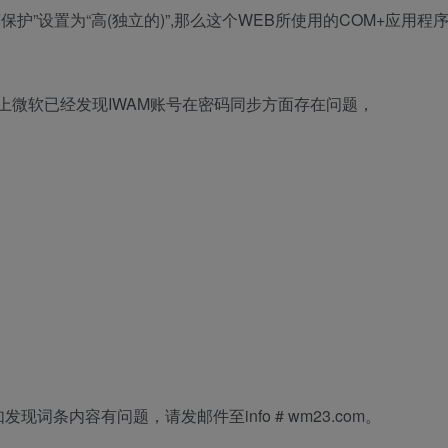
序保护”设置为“高(独立的)”,那么这个WEB所使用的COM+应用程
bs实际上微软已经发现IWAM账号在密码同步方面存在问题，
条内容有问题，请发邮件至info # wm23.com。