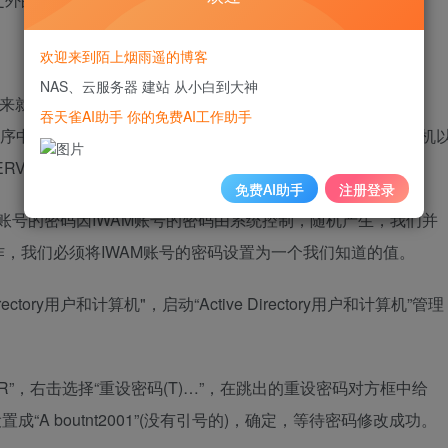
欢迎来到陌上烟雨遥的博客
NAS、云服务器 建站 从小白到大神
来就比较简单了，那就是人工同步IWAM账号在Active
吞天雀AI助手 你的免费AI工作助手
COM+应用程序中的密码。具体操作分三步,均需要以管理员身份登录计算机
ERVER为例)。
免费AI助手
注册登录
MYSERVER账号的密码因IWAM账号的密码由系统控制，随机产生，我们并
，我们必须将IWAM账号的密码设置为一个我们知道的值。
Directory用户和计算机"，启动“Active Directory用户和计算机”管理
RVER”，右击选择“重设密码(T)…”，在跳出的重设密码对方框中给
成“A boutnt2001”(没有引号的)，确定，等待密码修改成功。