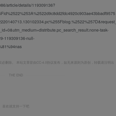
6/article/details/119309136?
5Fid%2522%253A%2522d9c8dd2fdc4920c903ae43bbadf9575
0140713.130102334.pc%255Fblog.%2522%257D&request
d=0&utm_medium=distribute.pc_search_result.none-task-
29-119309136-null-
%81%94nas
必删除。 本站文章皆由CC-4.0协议发布，如无来源则为原创，转载请注明出
THE END
喜欢就支持一下吧