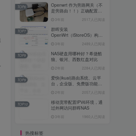
Openwrt 作为旁路网关（不
TOP6
是旁路由！！）正确配置方
法，性能测试 —— 破解迷思
3年前
2517人已阅读
群晖安装
TOP7
OpenWrt（iStoreOS）构建
组
旁路由配置
3年前
2489人已阅读
NAS硬盘用哪种好？希捷酷
TOP8
狼、银河、西数红盘对比
-
2年前
2284人已阅读
爱快(ikuai)路由系统、云平
TOP9
台，企业版、免费版功能对
比
2年前
2057人已阅读
移动宽带配置IPV6环境，通
TOP10
过外网访问群晖NAS
3年前
1960人已阅读
热搜标签