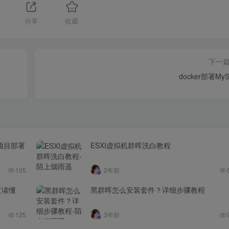
分享
收藏
下一
docker部署My
及项目部署
ESXI虚拟机群晖洗白教程
105
2年前
文读懂
黑群晖怎么安装套件？详细步骤教程
125
3年前