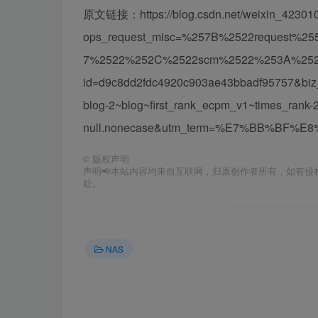
原文链接：https://blog.csdn.net/weixin_4230108
ops_request_misc=%257B%2522request%25
7%2522%252C%2522scm%2522%253A%25222
id=d9c8dd2fdc4920c903ae43bbadf95757&biz_i
blog-2~blog~first_rank_ecpm_v1~times_rank-
null.nonecase&utm_term=%E7%BB%BF%E8
©
版权声明
声明📢本站内容均来自互联网，归原创作者所有，如有侵权
处。
NAS