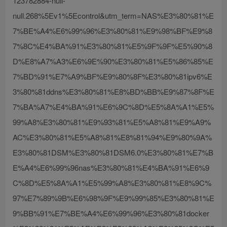
123782884-null-
null.268%5Ev1%5Econtrol&utm_term=NAS%E3%80%81%E
7%BE%A4%E6%99%96%E3%80%81%E9%98%BF%E9%8
7%8C%E4%BA%91%E3%80%81%E5%9F%9F%E5%90%8
D%E8%A7%A3%E6%9E%90%E3%80%81%E5%86%85%E
7%BD%91%E7%A9%BF%E9%80%8F%E3%80%81ipv6%E
3%80%81ddns%E3%80%81%E8%BD%BB%E9%87%8F%E
7%BA%A7%E4%BA%91%E6%9C%8D%E5%8A%A1%E5%
99%A8%E3%80%81%E9%93%81%E5%A8%81%E9%A9%
AC%E3%80%81%E5%A8%81%E8%81%94%E9%80%9A%
E3%80%81DSM%E3%80%81DSM6.0%E3%80%81%E7%B
E%A4%E6%99%96nas%E3%80%81%E4%BA%91%E6%9
C%8D%E5%8A%A1%E5%99%A8%E3%80%81%E8%9C%
97%E7%89%9B%E6%98%9F%E9%99%85%E3%80%81%E
9%BB%91%E7%BE%A4%E6%99%96%E3%80%81docker