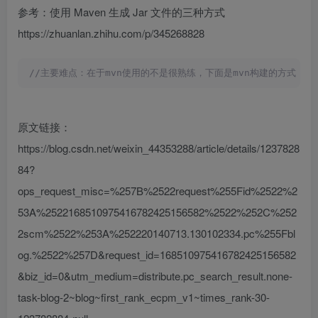
参考：使用 Maven 生成 Jar 文件的三种方式
https://zhuanlan.zhihu.com/p/345268828
//主要难点：在于mvn使用的不是很熟练，下面是mvn构建的方式 <build> <plugins>
原文链接：
https://blog.csdn.net/weixin_44353288/article/details/1237828
84?
ops_request_misc=%257B%2522request%255Fid%2522%2
53A%2522168510975416782425156582%2522%252C%252
2scm%2522%253A%252220140713.130102334.pc%255Fbl
og.%2522%257D&request_id=168510975416782425156582
&biz_id=0&utm_medium=distribute.pc_search_result.none-
task-blog-2~blog~first_rank_ecpm_v1~times_rank-30-