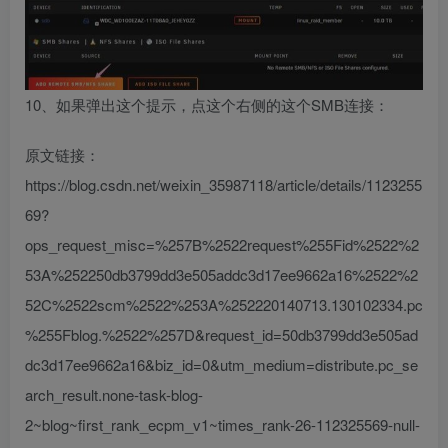
10、如果弹出这个提示，点这个右侧的这个SMB连接：
原文链接：
https://blog.csdn.net/weixin_35987118/article/details/1123255
69?
ops_request_misc=%257B%2522request%255Fid%2522%2
53A%252250db3799dd3e505addc3d17ee9662a16%2522%2
52C%2522scm%2522%253A%252220140713.130102334.pc
%255Fblog.%2522%257D&request_id=50db3799dd3e505ad
dc3d17ee9662a16&biz_id=0&utm_medium=distribute.pc_se
arch_result.none-task-blog-
2~blog~first_rank_ecpm_v1~times_rank-26-112325569-null-