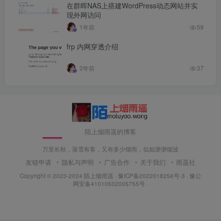
在群晖NAS上搭建WordPress动态网站并实
现外网访问
1年前
59
frp 内网穿透介绍
2年前
37
陌上烟雨遥的博客
万里长秋，落雪有客，又有多少烟雨，似如渺渺烟波
友链申请
隐私与声明
广告合作
关于我们
雨遥社
Copyright © 2023-2024
陌上烟雨遥
·
豫ICP备2022018256号-3
· 豫公
网安备41010502005755号 ·