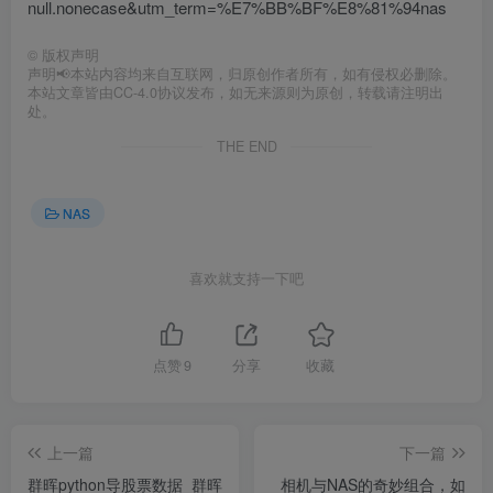
null.nonecase&utm_term=%E7%BB%BF%E8%81%94nas
©
版权声明
声明📢本站内容均来自互联网，归原创作者所有，如有侵权必删除。
本站文章皆由CC-4.0协议发布，如无来源则为原创，转载请注明出
处。
THE END
NAS
喜欢就支持一下吧
点赞
9
分享
收藏
上一篇
下一篇
群晖python导股票数据_群晖
相机与NAS的奇妙组合，如