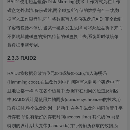
RAID1使用磁盘镜像(Disk Mirroring)技术,工作方式为在工作
磁盘之外,增加备份磁片,两个磁盘所存储的数据完全一致,数
据写入工作磁盘时,同时将数据写入备份磁盘.RAID1完全做到
了容错包括不停机,当某一磁盘发生故障,可将此磁盘拆下来而
不影响其他磁盘的操作,待新的磁盘换上去,系统即时做镜像,
将数据重新复制.
2.3.3 RAID2
RAID2将数据分散为位元(bit)或块(block),加入海明码
(Hamming code),在磁盘阵列中作间隔写入到每个磁盘中,而
且地址都一样,即在各个磁盘中,数据都在相同的磁道及扇区
中,RAID2设计是使用共轴同步(spindle sychronize)的技术,存
取数据时,整个磁盘阵列一起动作,在各作磁盘的相同位置作平
行存取,所以有最好的存取时间(access time),其总线(bus)是
特别的设计,以大宽带(band wide)并行传输所存取的数据,所