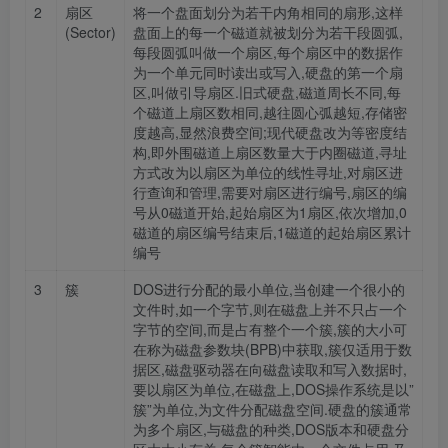
2
扇区
将一个盘面划分为若干内角相同的扇形,这样
(Sector)
盘面上的每一个磁道就被划分为若干段圆弧,
每段圆弧叫做一个扇区,每个扇区中的数据作
为一个单元同时读出或写入,硬盘的第一个扇
区,叫做引导扇区.旧式硬盘,磁道周长不同,每
个磁道上扇区数相同,越往圆心弧越短,存储密
度越高,显然浪费空间;现代硬盘改为等密度结
构,即外围磁道上扇区数量大于内圈磁道,寻址
方式改为以扇区为单位的线性寻址,对扇区进
行查询和管理,需要对扇区进行编号,扇区的编
号从0磁道开始,起始扇区为1扇区,依次增加,0
磁道的扇区编号结束后,1磁道的起始扇区累计
编号
3
簇
DOS进行分配的最小单位,当创建一个很小的
文件时,如一个字节,则在磁盘上并不只占一个
字节的空间,而是占有整个一个簇,簇的大小可
在称为磁盘参数块(BPB)中获取,簇仅适用于数
据区,磁盘驱动器在向磁盘读取和写入数据时,
要以扇区为单位,在磁盘上,DOS操作系统是以”
簇”为单位,为文件分配磁盘空间.硬盘的簇通常
为多个扇区,与磁盘的种类,DOS版本和硬盘分