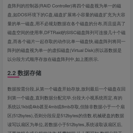
盘阵列的控制器(RAID Controller)将四个磁盘视为单一的磁
盘,如DOS环境下的C盘,磁盘扩展将小容量的磁盘扩充为大容
量的单一磁盘,用不必规划数据在各个磁盘的分布,而且提高了
磁盘空间的使用率,DFTRaid的SISC磁盘阵列可连接几十个磁
盘,而各个磁片一起存取的动作比单一磁盘快,磁盘阵列将同一
阵列的磁盘视为单一的虚拟磁盘(Virtual Disk)所以器数据是
以分段方式顺序存放在磁盘阵列中,如上图所示.
2.2 数据存储
数据按需分段,从第一个磁盘开始存放,放到最后一个磁盘在回
到第一个磁盘,直到数据分配完毕.分段大小视系统而定,有的
系统以1kb或4kb甚至4mb或8mb存取,但除非数据小于一个扇
区(512bytes),否则分段应是512bytes的倍数.机械硬盘的数据
读写以扇区为单位,若数据小于512bytes,系统读取该扇区后,