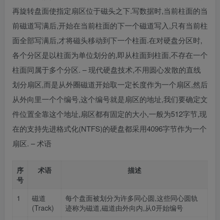
再旋转盘面使指定扇区位于磁头之下.写数据时,当前柱面的当
前磁道写满后,开始在当前柱面的下一个磁道写入,只有当前柱
面全部写满后,才将磁头移动到下一个柱面.在对硬盘分区时,
各个分区是以柱面为单位划分的,即从柱面到柱面,不存在一个
柱面同属于多个分区. – 现代硬盘技术,不用圆心发散的直线
划分扇区,而是从外圈磁道开始取一定长度作为一个扇区,然后
从外向里一个个编号,这个编号就是扇区的地址,我们要确定文
件位置全靠这个地址,扇区都有固定的大小,一般为512字节,现
在的支持先进格式化(NTFS)的硬盘都采用4096字节作为一个
扇区. – 术语
序
术语
描述
号
1
磁道
每个盘面被划分为许多同心圆,这些同心圆轨
(Track)
迹称为磁道,磁道由外向内,从0开始编号