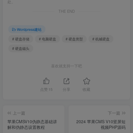
处。
THE END
Wordpress建站
# 硬盘存储
# 电脑硬盘
# 硬盘类型
# 机械硬盘
# 硬盘磁头
喜欢就支持一下吧
点赞
15
分享
收藏
上一篇
下一篇
苹果CMSV10伪静态基础讲
2024 苹果CMS V10竖屏短
解和伪静态设置教程
视频PHP源码