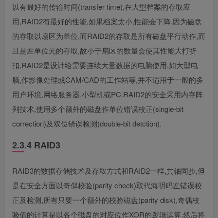
以有最好的传输时间(transfer time),在大型档案的存取应
用,RAID2有最好的性能,如果档案太小,性能会下降,因为磁盘
的存取以扇区为单位,而RAID2的存取是所有磁盘平行动作,而
且是左单位元的存取,故小于扇区的数量会使其性能大打折
扣,RAID2是设计给需要连续大量数据的电脑使用,如大型电
脑,作影像处理或CAM/CAD的工作站等,并不适用于一般的多
用户环境,网络服务器,小型机或PC.RAID2的安全采用内存阵
列技术,使用多个额外的磁盘作单位错误校正(single-bit
correction)及双位错误检测(double-bit detction).
2.3.4 RAID3
RAID3的数据存储技术及存取方式和RAID2一样,共轴同步,但
是在安全方面以奇偶校验(parity check)取代海明码左错误校
正及检测,所有只要一个额外的校验磁盘(parity disk),奇偶校
验值的计算是以各个磁盘的对应位作XOR的逻辑运算,然后将