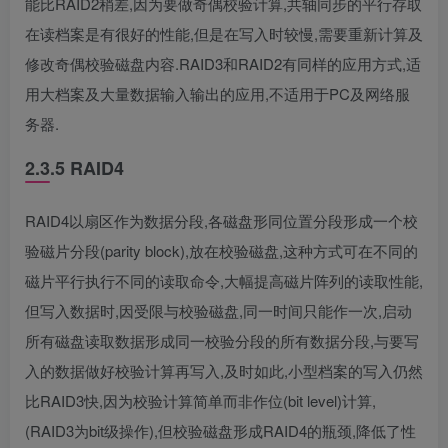
能比RAID2稍差,因为要做奇偶校验计算,共轴同步的平行存取
在读档案是有很好的性能,但是在写入时较慢,需要重新计算及
修改奇偶校验磁盘内容.RAID3和RAID2有同样的应用方式,适
用大档案及大量数据输入输出的应用,不适用于PC及网络服
务器.
2.3.5 RAID4
RAID4以扇区作为数据分段,各磁盘形同位置分段形成一个校
验磁片分段(parity block),放在校验磁盘,这种方式可在不同的
磁片平行执行不同的读取命令,大幅提高磁片阵列的读取性能,
但写入数据时,因受限与校验磁盘,同一时间只能作一次,启动
所有磁盘读取数据形成同一校验分段的所有数据分段,与要写
入的数据做好校验计算再写入,及时如此,小型档案的写入仍然
比RAID3快,因为校验计算简单而非作位(bit level)计算,
(RAID3为bit级操作),但校验磁盘形成RAID4的瓶颈,降低了性