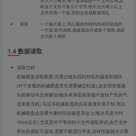
区大大小有关,每个簇智能由一个文件占用,及
时这个文件只有几个字节,绝不允许两个以上
文件共用一个簇,否则会造成数据混乱
4
扇面
一个磁片面上,同心圆由外到内的扇区组成的
一个面,称为扇面,磁盘面由分成多个扇面,扇面
分为多个扇区
1.4 数据读取
读取过程
机械硬盘读取数据,先通过磁头找到对应的磁道和扇区
(对于多碟的机械硬盘首先需要确定柱面),这全部依靠磁
头的驱动马达来驱动(磁头本身是依靠磁片旋转产生的气
流来悬浮的).马达等机械装置的反应速度毕竟不快,所以
机械硬盘会浪费大量时间在磁道寻址上(每次寻道大约
10ms左右),尤其是对于零碎的小文件读取来说,由于文件
所在的扇区不连续,需要不断进行寻道,这样性能就大大降