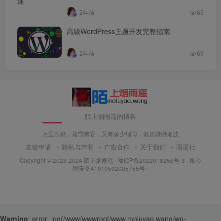
2年前
65
高级WordPress主题开发完整指南
2年前
69
陌上烟雨遥的博客
万里长秋，落雪有客，又有多少烟雨，似如渺渺烟波
友链申请
隐私与声明
广告合作
关于我们
雨遥社
Copyright © 2023-2024
陌上烟雨遥
·
豫ICP备2022018256号-3
· 豫公
网安备41010502005755号 ·
Warning
: error_log(/www/wwwroot/www.moluyao.wang/wp-