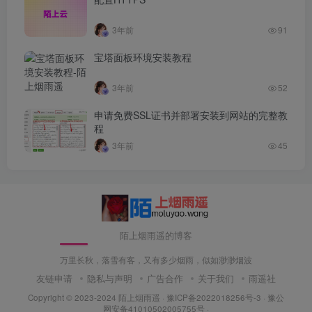
3年前
91
宝塔面板环境安装教程
3年前
52
申请免费SSL证书并部署安装到网站的完整教
程
3年前
45
陌上烟雨遥的博客
万里长秋，落雪有客，又有多少烟雨，似如渺渺烟波
友链申请
隐私与声明
广告合作
关于我们
雨遥社
Copyright © 2023-2024
陌上烟雨遥
·
豫ICP备2022018256号-3
· 豫公
网安备41010502005755号 ·