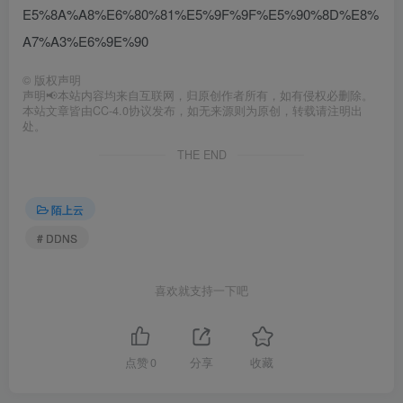
E5%8A%A8%E6%80%81%E5%9F%9F%E5%90%8D%E8%
A7%A3%E6%9E%90
©
版权声明
声明📢本站内容均来自互联网，归原创作者所有，如有侵权必删除。
本站文章皆由CC-4.0协议发布，如无来源则为原创，转载请注明出
处。
THE END
陌上云
# DDNS
喜欢就支持一下吧
点赞
0
分享
收藏