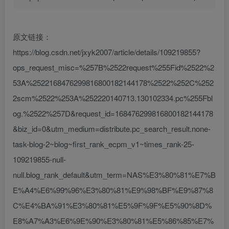
原文链接：
https://blog.csdn.net/jxyk2007/article/details/109219855?
ops_request_misc=%257B%2522request%255Fid%2522%2
53A%2522168476299816800182144178%2522%252C%252
2scm%2522%253A%252220140713.130102334.pc%255Fbl
og.%2522%257D&request_id=168476299816800182144178
&biz_id=0&utm_medium=distribute.pc_search_result.none-
task-blog-2~blog~first_rank_ecpm_v1~times_rank-25-
109219855-null-
null.blog_rank_default&utm_term=NAS%E3%80%81%E7%B
E%A4%E6%99%96%E3%80%81%E9%98%BF%E9%87%8
C%E4%BA%91%E3%80%81%E5%9F%9F%E5%90%8D%
E8%A7%A3%E6%9E%90%E3%80%81%E5%86%85%E7%