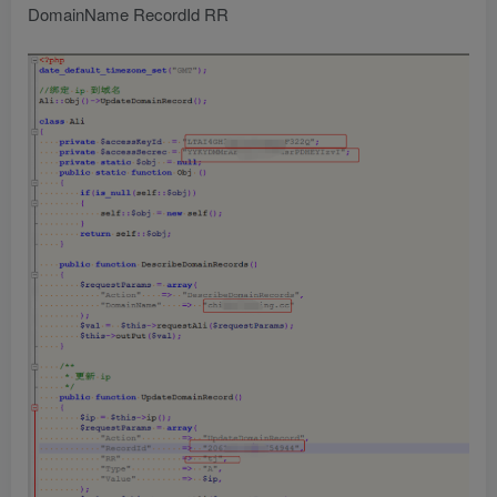
DomainName RecordId RR