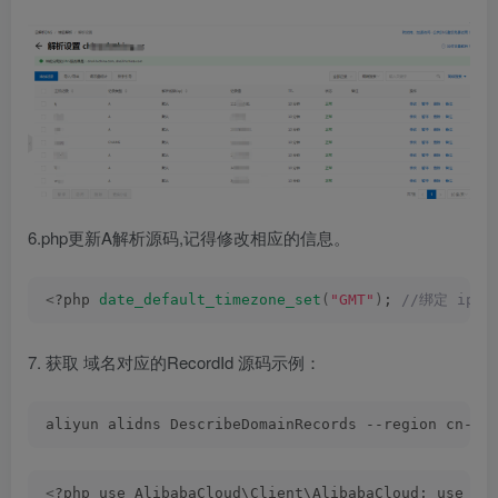
6.php更新A解析源码,记得修改相应的信息。
<
?php 
date_default_timezone_set
(
"GMT"
)
;
 //绑定 ip 到域
7. 获取 域名对应的RecordId 源码示例：
aliyun alidns DescribeDomainRecords --region cn-ha
<
?php use AlibabaCloud\Client\AlibabaCloud; use Al