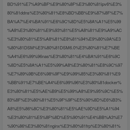
BD%91%E7%A9%BF%E9%80%8F%E3%80%81ipv6%E3%
80%81ddns%E3%80%81%E8%BD%BB%E9%87%8F%E7%
BA%A7%E4%BA%91%E6%9C%8D%E5%8A%A1%E5%99
%A8%E3%80%81%E9%93%81%E5%A8%81%E9%A9%AC
%E3%80%81%E5%A8%81%E8%81%94%E9%80%9A%E3
%80%81DSM%E3%80%81DSM6.0%E3%80%81%E7%BE
%A4%E6%99%96nas%E3%80%81%E4%BA%91%E6%9C
%8D%E5%8A%A1%E5%99%A8%E3%80%81%E8%9C%97
%E7%89%9B%E6%98%9F%E9%99%85%E3%80%81%E9
%BB%91%E7%BE%A4%E6%99%96%E3%80%81docker%
E3%80%81%E5%AE%B9%E5%99%A8%E9%95%9C%E5%
83%8F%E3%80%81%E5%9F%9F%E5%90%8D%E6%B3%
A8%E5%86%8C%E3%80%81%E5%AE%9D%E5%A1%94
%E3%80%81%E5%8F%8D%E5%90%91%E4%BB%A3%E7
%90%86%E3%80%81nginx%E3%80%81frp%E3%80%81%