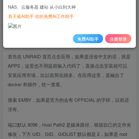
UNRAID 系统最吸引我的一个原因就是 docker 的安装方法
NAS、云服务器 建站 从小白到大神
和管理页面，比群晖、威联通等其他 NAS 都要舒服，哪怕
吞天雀AI助手 你的免费AI工作助手
安装 docker 管理工具 portainer，都没这个来的方便，好久
没用 UNRAID 了，现在 6.11.1 版本，看看 docker 安装有啥
免费AI助手
注册登录
变化，直接以 emby 为例。
首先在 UNRAID 首页点击应用，如果是没改中文的话，就是
APPS，这里也不用提前输入代码了，直接点击安装就可以
安装应用市场，比以前简化很多。在应用这里，是融合了
docker 和插件，统一查看。
搜索 EMBY，如果是官方的会有 OFFICIAL 的字样，以前还
没有。
端口默认 8096，Host Path2 是媒体路径，根据自己的文件夹
修改，下方 UID、GID、GIDLIST 默认都是 2，如果是 root