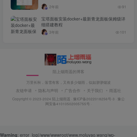
2年前
91
宝塔面板安装docker+最新青龙面板保姆级详
细搭建教程
3年前
101
陌上烟雨遥的博客
万里长秋，落雪有客，又有多少烟雨，似如渺渺烟波
友链申请
隐私与声明
广告合作
关于我们
雨遥社
Copyright © 2023-2024
陌上烟雨遥
·
豫ICP备2022018256号-3
· 豫公
网安备41010502005755号 ·
Warning
: error_log(/www/wwwroot/www.moluyao.wang/wp-