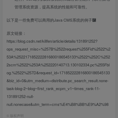
管理系统资源，提高系统的性能和可靠性。
以下是一些免费可以商用的Java CMS系统的例子࿱
原文链接：
https://blog.csdn.net/killfen/article/details/131891252?
ops_request_misc=%257B%2522request%255Fid%2522%2
53A%2522171852222816800186545133%2522%252C%252
2scm%2522%253A%252220140713.130102334.pc%255Fbl
og.%2522%257D&request_id=171852222816800186545133
&biz_id=0&utm_medium=distribute.pc_search_result.none-
task-blog-2~blog~first_rank_ecpm_v1~times_rank-11-
131891252-null-
null.nonecase&utm_term=cms%E4%B8%BB%E9%A2%98
©
版权声明