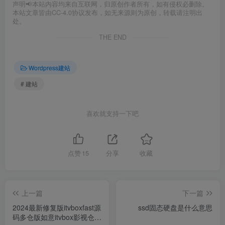
声明📢本站内容均来自互联网，归原创作者所有，如有侵权必删除。
本站文章皆由CC-4.0协议发布，如无来源则为原创，转载请注明出
处。
THE END
Wordpress建站
# 建站
喜欢就支持一下吧
点赞
15
分享
收藏
上一篇
下一篇
2024最新修复版itvboxfast源
ssd固态硬盘是什么意思
码多仓版如意itvbox影视仓二