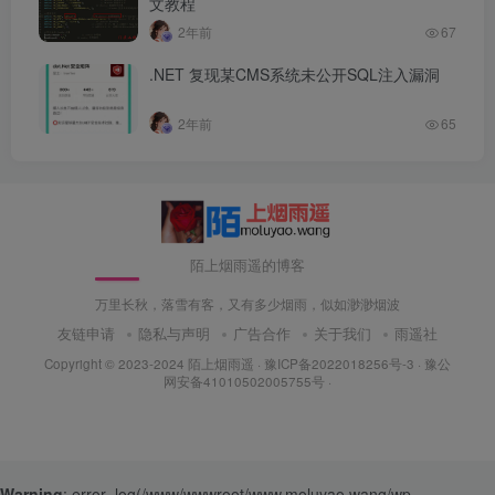
文教程
2年前
67
.NET 复现某CMS系统未公开SQL注入漏洞
2年前
65
陌上烟雨遥的博客
万里长秋，落雪有客，又有多少烟雨，似如渺渺烟波
友链申请
隐私与声明
广告合作
关于我们
雨遥社
Copyright © 2023-2024
陌上烟雨遥
·
豫ICP备2022018256号-3
· 豫公
网安备41010502005755号 ·
Warning
: error_log(/www/wwwroot/www.moluyao.wang/wp-