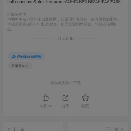
null.nonecase&utm_term=cms%E4%B8%BB%E9%A2%98
©
版权声明
声明📢本站内容均来自互联网，归原创作者所有，如有侵权必删除。
本站文章皆由CC-4.0协议发布，如无来源则为原创，转载请注明出
处。
THE END
Wordpress建站
# 苹果cms
喜欢就支持一下吧
点赞
14
分享
收藏
上一篇
下一篇