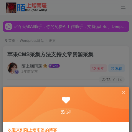
✅吞天雀AI助手，你的免费AI工作助手，支持gpt-4o、DeepSeek、Claude🔥🔥🔥🔥
✅吞天雀AI助手，你的免费AI工作助手，支持gpt-4o、DeepSeek、Claude🔥🔥🔥🔥
✅吞天雀AI助手，你的免费AI工作助手，支持gpt-4o、DeepSeek、Claude🔥🔥🔥🔥
首页
Wordpress建站
正文
苹果CMS采集方法支持文章资源采集
陌上烟雨遥
关注
私信
2年前发布
73
14
苹果cms采集视频可以在后台联盟资源库里直接设置采集，
也可以自己配置自定义采集库，而关于文章资讯采集，苹果
cms后台并没有配备专门的采集库，所以文章采集我们需要
欢迎
自己去添加采集接口，或者是使用第三方的采集工具，对于
不懂代码的小白来说完全不知道怎么做。现在的影视站前期
欢迎来到陌上烟雨遥的博客