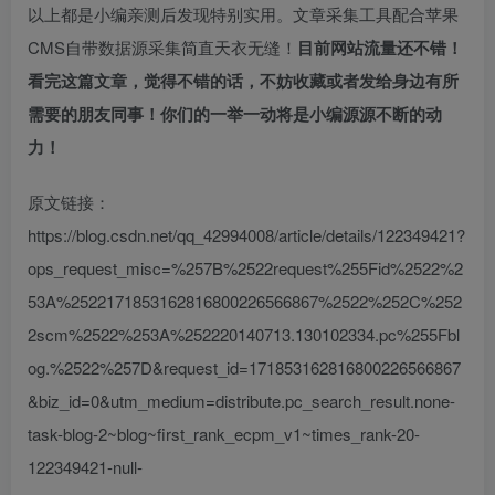
以上都是小编亲测后发现特别实用。文章采集工具配合苹果
CMS自带数据源采集简直天衣无缝！
目前网站流量还不错！
看完这篇文章，觉得不错的话，不妨收藏或者发给身边有所
需要的朋友同事！你们的一举一动将是小编源源不断的动
力！
原文链接：
https://blog.csdn.net/qq_42994008/article/details/122349421?
ops_request_misc=%257B%2522request%255Fid%2522%2
53A%2522171853162816800226566867%2522%252C%252
2scm%2522%253A%252220140713.130102334.pc%255Fbl
og.%2522%257D&request_id=171853162816800226566867
&biz_id=0&utm_medium=distribute.pc_search_result.none-
task-blog-2~blog~first_rank_ecpm_v1~times_rank-20-
122349421-null-