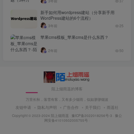
3年前
37
新手如何用wordpress建站（分享新手用
WordPress建站的6个流程）
3年前
25
苹果cms模板_苹果cms是什么东西？
2年前
50
陌上烟雨遥的博客
万里长秋，落雪有客，又有多少烟雨，似如渺渺烟波
友链申请
隐私与声明
广告合作
关于我们
雨遥社
Copyright © 2023-2024
陌上烟雨遥
·
豫ICP备2022018256号-3
· 豫公
网安备41010502005755号 ·