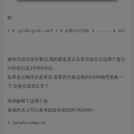
即:
1
 # /grub/
grub.conf 
2
# 从第31行开始 
3
...... 
4
 set ex
修改完成后保存重启,我的硬盘是从左至右放在左边两个盘位
中的所以是3号和4号位.
如果盘位顺序还是有误,需要把主板连接的SATA物理更换一
下,交换位置就正常了.
简单解释下这两个值:
具体的含义可以参考此处的第229行和249行:
1
 SataPortMap=24