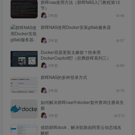
群晖nas使用方法（群晖NAS入门教程第12
节）
3年前
46
群晖NAS使用Docker安装gitlab服务器
2年前
57
Docker容器更新太麻烦？快来用
DockerCopilot吧!（折腾群晖系列三）
2年前
80
群晖NAS的多种登录方式
2年前
70
如何解决群晖nas中docker套件查询注册表失
败
3年前
213
借助群晖dock，解决软路由阿里云动态域名
解析