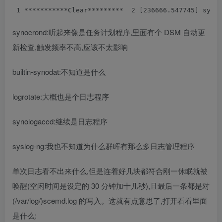
 1
 ***********Clear********* 
 2
 [236666.547745] sysl
synocrond:听起来像是任务计划程序,里面有个 DSM 自动更
新检查,触发频率不高,应该不太影响
builtin-synodat:不知道是什么
logrotate:大概也是个日志程序
synologaccd:继续是日志程序
syslog-ng:我也不知道为什么群晖有那么多日志管理程序
单次日志看不出来什么,但是连着好几块都符合刚一休眠就被
唤醒(空闲时间是设定的 30 分钟加十几秒),且最后一条都是对
(/var/log/)scemd.log 的写入。这就有点意思了,打开看看里面
是什么: