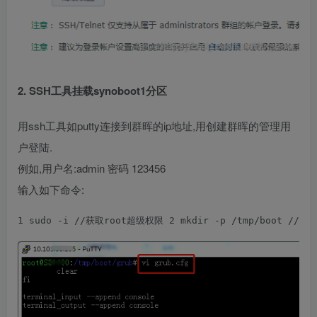
2. SSH工具挂载synoboot1分区
用ssh工具如putty连接到群晖的ip地址,用创建群晖的管理用
户登陆.
例如,用户名:admin 密码 123456
输入如下命令:
1
 sudo -i 
//
获取root超级权限
2
 mkdir -p /tmp/boot 
//
在/