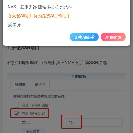
NAS、云服务器 建站 从小白到大神
直接PE启动,然后加载ssd第一个分区就能找到文件
吞天雀AI助手 你的免费AI工作助手
SSH在线修改
个人觉得SSH在线修改更方便,具体操作如下:
免费AI助手
注册登录
1. 开放SSH端口
在控制面板里面–>终端机和SNMP下,启动SSH功能.