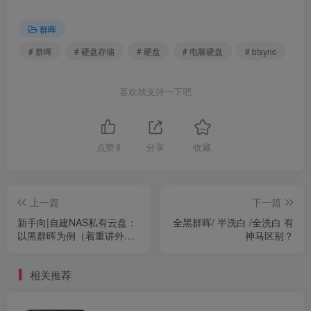
群晖
# 群晖
# 硬盘存储
# 硬盘
# 电脑硬盘
# btsync
喜欢就支持一下吧
点赞
8
分享
收藏
上一篇
下一篇
新手向|自建NAS私有云盘：
全黑群晖/ 半洗白 /全洗白 有
以黑群晖为例（着重讲外网
神马区别？
访问）
相关推荐