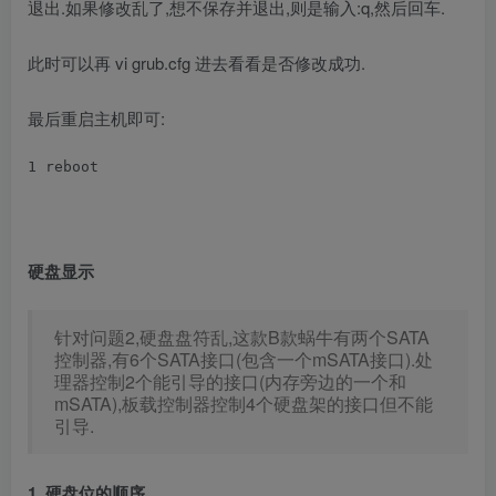
退出.如果修改乱了,想不保存并退出,则是输入:q,然后回车.
此时可以再 vi grub.cfg 进去看看是否修改成功.
最后重启主机即可:
1
 reboot
硬盘显示
针对问题2,硬盘盘符乱,这款B款蜗牛有两个SATA
控制器,有6个SATA接口(包含一个mSATA接口).处
理器控制2个能引导的接口(内存旁边的一个和
mSATA),板载控制器控制4个硬盘架的接口但不能
引导.
1. 硬盘位的顺序