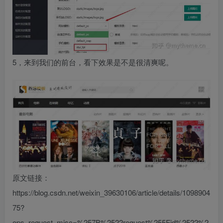
5，来到我们的前台，看下效果是不是很清爽呢。
原文链接：
https://blog.csdn.net/weixin_39630106/article/details/1098904
75?
ops_request_misc=%257B%2522request%255Fid%2522%2