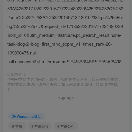
53A%2522171852223016777224480239%2522%252C%252
2scm%2522%253A%252220140713.130102334.pc%255Fbl
og.%2522%257D&request_id=171852223016777224480239
&biz_id=0&utm_medium=distribute.pc_search_result.none-
task-blog-2~blog~first_rank_ecpm_v1~times_rank-26-
109890475-null-
null.nonecase&utm_term=cms%E4%B8%BB%E9%A2%98
©
版权声明
声明📢本站内容均来自互联网，归原创作者所有，如有侵权必删除。
本站文章皆由CC-4.0协议发布，如无来源则为原创，转载请注明出
处。
THE END
Wordpress建站
# 苹果
# 苹果cms
# 苹果公司