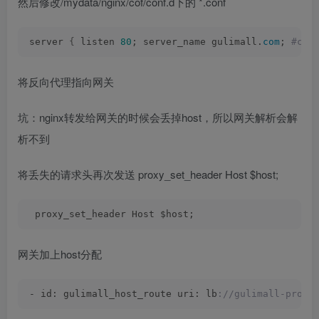
然后修改/mydata/nginx/cof/conf.d下的 *.conf
server 
{
 listen 
80
; server_name gulimall.
com
;
 #cha
将反向代理指向网关
坑：nginx转发给网关的时候会丢掉host，所以网关解析会解
析不到
将丢失的请求头再次发送 proxy_set_header Host $host;
 proxy_set_header Host $host; 
网关加上host分配
- id: gulimall_host_route uri: lb
://gulimall-produ