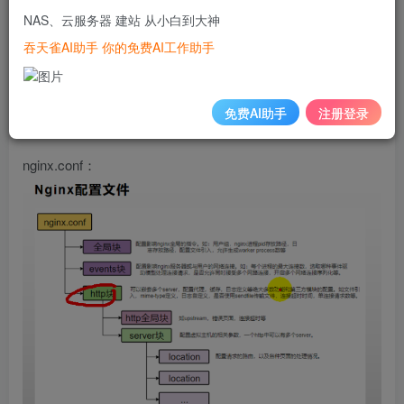
 docker run -p 
80
:
80
 --name nginx -d nginx:
1.10
 do
NAS、云服务器 建站 从小白到大神
吞天雀AI助手 你的免费AI工作助手
修改nginx配置
免费AI助手
注册登录
cd /mydate/nginx cd conf cd /mydate/nginx vi nginx
nginx.conf：