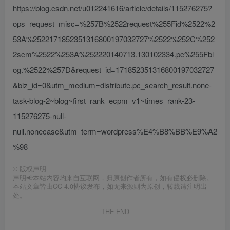
https://blog.csdn.net/u012241616/article/details/115276275?
ops_request_misc=%257B%2522request%255Fid%2522%2
53A%2522171852351316800197032727%2522%252C%252
2scm%2522%253A%252220140713.130102334.pc%255Fbl
og.%2522%257D&request_id=171852351316800197032727
&biz_id=0&utm_medium=distribute.pc_search_result.none-
task-blog-2~blog~first_rank_ecpm_v1~times_rank-23-
115276275-null-
null.nonecase&utm_term=wordpress%E4%B8%BB%E9%A2
%98
©
版权声明
声明📢本站内容均来自互联网，归原创作者所有，如有侵权必删除。
本站文章皆由CC-4.0协议发布，如无来源则为原创，转载请注明出
处。
THE END