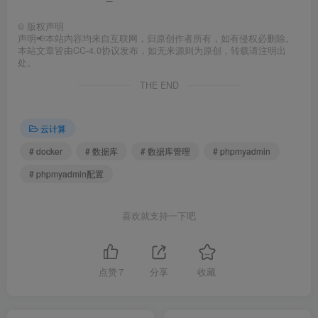
©
版权声明
声明📢本站内容均来自互联网，归原创作者所有，如有侵权必删除。
本站文章皆由CC-4.0协议发布，如无来源则为原创，转载请注明出
处。
THE END
云计算
# docker
# 数据库
# 数据库管理
# phpmyadmin
# phpmyadmin配置
喜欢就支持一下吧
点赞
7
分享
收藏