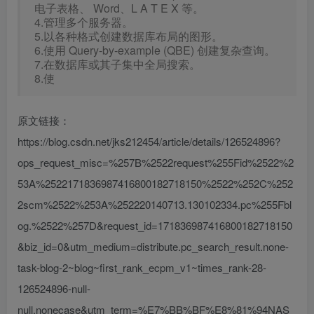
电子表格、 Word、L A T E X 等。
4.管理多个服务器。
5.以各种格式创建数据库布局的图形。
6.使用 Query-by-example (QBE) 创建复杂查询。
7.在数据库或其子集中全局搜索。
8.使
原文链接：
https://blog.csdn.net/jks212454/article/details/126524896?
ops_request_misc=%257B%2522request%255Fid%2522%2
53A%2522171836987416800182718150%2522%252C%252
2scm%2522%253A%252220140713.130102334.pc%255Fbl
og.%2522%257D&request_id=171836987416800182718150
&biz_id=0&utm_medium=distribute.pc_search_result.none-
task-blog-2~blog~first_rank_ecpm_v1~times_rank-28-
126524896-null-
null.nonecase&utm_term=%E7%BB%BF%E8%81%94NAS