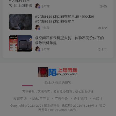
2年前
65
wordpress php.ini在哪里,请问docker
wordpress php.ini在哪？
3年前
122
极空间私有云机型大赏：体验不同价位下的
极致玩机乐趣
2年前
111
陌上烟雨遥的博客
万里长秋，落雪有客，又有多少烟雨，似如渺渺烟波
友链申请
隐私与声明
广告合作
关于我们
雨遥社
Copyright © 2023-2024
陌上烟雨遥
·
豫ICP备2022018256号-3
· 豫公
网安备41010502005755号 ·