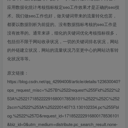
应用数据化统计考核指标核定seo工作效果才是正确的seo技
术。我们做seo工作也好，做关键词带来的流量转化也罢，
都要以数据剖析为前提的。没有数据指标考核的seo工作是
没有效率的。通常来讲，细化的关键词优化考核指标很多，
包括但不限于网站收录状况，一切的关键词排名状况，网站
的外链建立状况，网站的流量状况乃至更中心的网站访客转
化状况等等。
原文链接：
https://blog.csdn.net/qq_42994008/article/details/123630040?
ops_request_misc=%257B%2522request%255Fid%2522%2
53A%2522171852222916800178536101%2522%252C%252
2scm%2522%253A%252220140713.130102334.pc%255Fbl
og.%2522%257D&request_id=171852222916800178536101
&biz_id=0&utm_medium=distribute.pc_search_result.none-