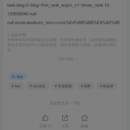
task-blog-2~blog~first_rank_ecpm_v1~times_rank-10-
123630040-null-
null.nonecase&utm_term=cms%E4%B8%BB%E9%A2%98
©
版权声明
声明📢本站内容均来自互联网，归原创作者所有，如有侵权必删除。
本站文章皆由CC-4.0协议发布，如无来源则为原创，转载请注明出
处。
THE END
域名
# seo
# seo排名
# 市场营销
# 织梦
# 转化率
喜欢就支持一下吧
点赞
12
分享
收藏