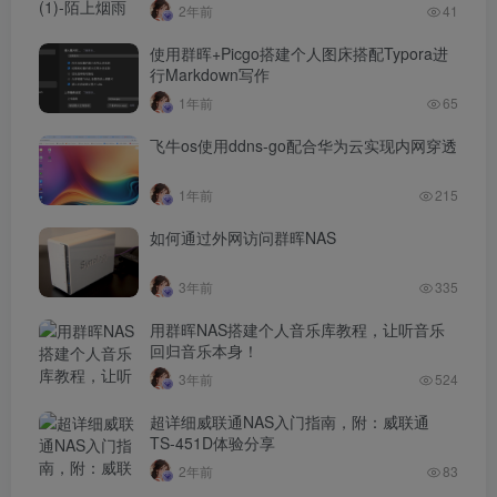
2年前
41
使用群晖+Picgo搭建个人图床搭配Typora进
行Markdown写作
1年前
65
飞牛os使用ddns-go配合华为云实现内网穿透
1年前
215
如何通过外网访问群晖NAS
3年前
335
用群晖NAS搭建个人音乐库教程，让听音乐
回归音乐本身！
3年前
524
超详细威联通NAS入门指南，附：威联通
TS-451D体验分享
2年前
83