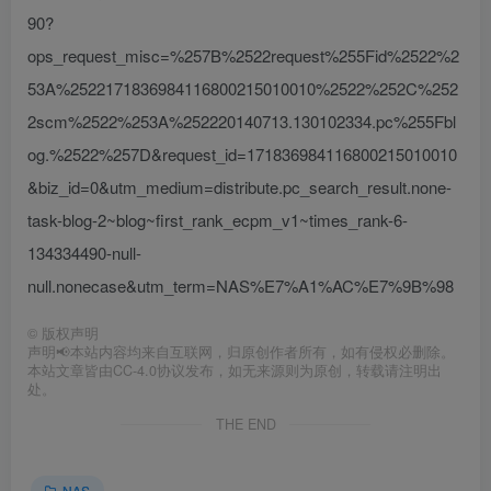
90?
ops_request_misc=%257B%2522request%255Fid%2522%2
53A%2522171836984116800215010010%2522%252C%252
2scm%2522%253A%252220140713.130102334.pc%255Fbl
og.%2522%257D&request_id=171836984116800215010010
&biz_id=0&utm_medium=distribute.pc_search_result.none-
task-blog-2~blog~first_rank_ecpm_v1~times_rank-6-
134334490-null-
null.nonecase&utm_term=NAS%E7%A1%AC%E7%9B%98
©
版权声明
声明📢本站内容均来自互联网，归原创作者所有，如有侵权必删除。
本站文章皆由CC-4.0协议发布，如无来源则为原创，转载请注明出
处。
THE END
NAS