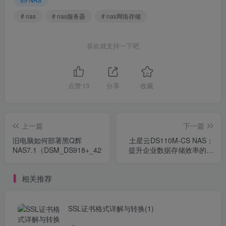
# nas
# nas服务器
# nas网络存储
喜欢就支持一下吧
点赞
13
分享
收藏
上一篇
下一篇
旧电脑如何部署黑Q辉
土星云DS110M-CS NAS：
NAS7.1（DSM_DS918+_42962）
提升企业数据存储效率的利
器
相关推荐
SSL证书格式详解与转换(1)