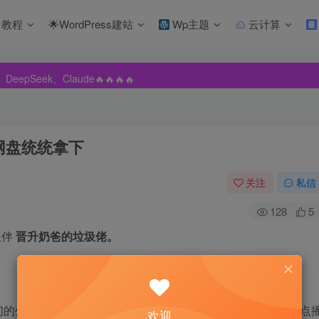
教程
🌟WordPress建站
Wp主题
云计算
pSeek、Claude🔥🔥🔥🔥
pSeek、Claude🔥🔥🔥🔥
pSeek、Claude🔥🔥🔥🔥
网盘统统拿下
关注
私信
128
5
伙伴
晋升奶爸的垃圾佬。
！
们的生活中，但是依旧存在着这么一群人，他们不愿意向超前点
欢迎