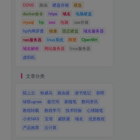
DDNS
路由
硬盘存储
硬盘
docker命令
https
域名
电脑硬盘
mysql
frp
seo
电脑
nas存储
frp内网穿透
镜像
固态硬盘
域名服务器
nas服务器
linux系统
阿里
OpenWrt
域名解析
网站服务器
linux服务器
虚拟机
文章分类
陌上云
铁威马
路由器
读书笔记
群晖
绿联ugnas
极空间
新随笔
数码资讯
教程转载
教程学习
技术经验
心情随笔
小米NAS
宝塔
威联通
域名
优质教程
产品推荐
云计算