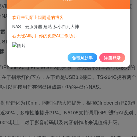
VIP，厌恶想要看的资源分布在不同的影视平台，喜欢收藏蓝
NAS下载小能手。
欢迎来到陌上烟雨遥的博客
NAS、云服务器 建站 从小白到大神
迅雷下载也能行
百度网盘也能搞定
官方下载应用Download
吞天雀AI助手 你的免费AI工作助手
tation
剑走偏锋之全能下载——Virtualization
荐
免费AI助手
注册登录
iPhone 8p与iPhone SE 3的关系，左侧指示灯丰富可以较好的
指示灯的下方，左下角是USB3.2接口。TS-264C拥有两个
，也可以直接用作存储盘组成最小巧的4盘位NAS。
25制程进化为10nm，同时性能大幅提升，根据Cinebench R20跑
升近30%，多核性能提升21%。N5105支持调用GPU进行AI设别
300%以上，对于影音转码以及内容创作者来说值得升级。