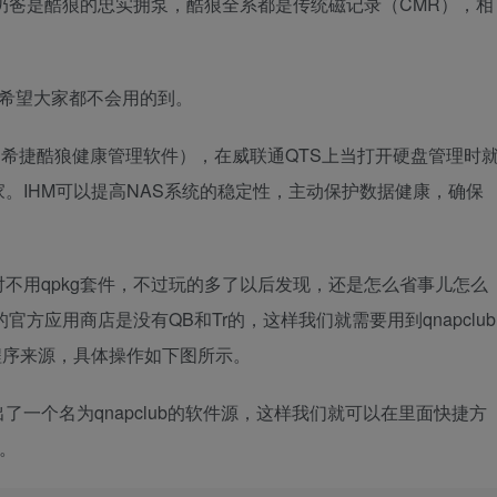
奶爸是酷狼的忠实拥泵，酷狼全系都是传统磁记录（CMR），相
希望大家都不会用的到。
HM（希捷酷狼健康管理软件），在威联通QTS上当打开硬盘管理时
。IHM可以提高NAS系统的稳定性，主动保护数据健康，确保
r绝对不用qpkg套件，不过玩的多了以后发现，还是怎么省事儿怎么
官方应用商店是没有QB和Tr的，这样我们就需要用到qnapclub
加程序来源，具体操作如下图所示。
一个名为qnapclub的软件源，这样我们就可以在里面快捷方
吧。