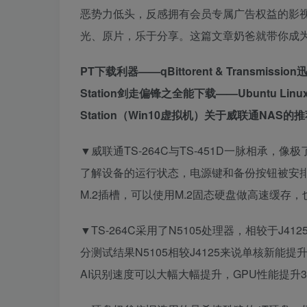
恶势力低头，反感拥有会员专属广告权益的影视
光、原片，乐于分享。这篇文章奶爸就带你成为
PT下载利器——qBittorent & Transmission
Station
剑走偏锋之全能下载——Ubuntu Linux S
Station（Win10虚拟机）
关于威联通NAS的推
▼威联通TS-264C与TS-451D一脉相承，像极了
了解设备的运行状态，电源键和备份按钮被安排在了
M.2插槽，可以使用M.2固态硬盘做高速缓存
▼TS-264C采用了N5105处理器，相较于J41
分测试结果N5105相较J4125来说单核新能提
AI识别速度可以大幅大幅提升，GPU性能提升