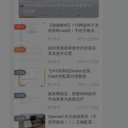
飞牛OS系统Docker安装Clash并配置代
理指南
5246人已阅读
飞牛OS系统Docker安装Clash并配置代
【保姆教程】115网盘终于支
理指南
TOP2
持群晖nas啦！手把手教你群
晖NAS-docker安装115网
3年前
3075人已阅读
就
【保姆教程】115网盘终于支
盘！
TOP2
持群晖nas啦！手把手教你群
如何查看群晖套件的安装目
TOP3
晖NAS-docker安装115网
录及套件位置
3年前
3075人已阅读
盘！
3年前
2952人已阅读
如何查看群晖套件的安装目
TOP3
录及套件位置
飞牛OS系统Docker安装
TOP4
Clash并配置代理教程
3年前
2952人已阅读
1年前
2856人已阅读
飞牛OS系统Docker安装
TOP4
Clash并配置代理教程
换新网络后，群辉NAS如何
TOP5
手动更换为新静态IP
1年前
2856人已阅读
3年前
2737人已阅读
换新网络后，群辉NAS如何
TOP5
手动更换为新静态IP
Openwrt 作为旁路网关（不
TOP6
是旁路由！！）正确配置方
3年前
2737人已阅读
法，性能测试 —— 破解迷思