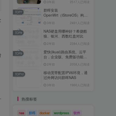
3年前
2517人已阅读
Openwrt 作为旁路网关（不
TOP6
是旁路由！！）正确配置方
群晖安装
TOP7
法，性能测试 —— 破解迷思
OpenWrt（iStoreOS）构建
3年前
2517人已阅读
发
旁路由配置
3年前
2491人已阅读
群晖安装
TOP7
OpenWrt（iStoreOS）构建
NAS硬盘用哪种好？希捷酷
TOP8
旁路由配置
狼、银河、西数红盘对比
3年前
2491人已阅读
2年前
2284人已阅读
NAS硬盘用哪种好？希捷酷
TOP8
狼、银河、西数红盘对比
爱快(ikuai)路由系统、云平
TOP9
对
台，企业版、免费版功能对
2年前
2284人已阅读
比
2年前
2058人已阅读
爱快(ikuai)路由系统、云平
TOP9
台，企业版、免费版功能对
移动宽带配置IPV6环境，通
TOP10
比
过外网访问群晖NAS
2年前
2058人已阅读
3年前
1960人已阅读
移动宽带配置IPV6环境，通
TOP10
过外网访问群晖NAS
一
热搜标签
3年前
1960人已阅读
nas
群晖
docker
wordpress
软件