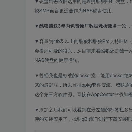
▼硬盘奶爸依旧选用的是希捷酷狼的4T硬盘，
较SMR而言更适合作为NAS硬盘使用。
▼酷狼赠送3年内免费原厂数据救援服务一次，
▼容量为4tb及以上的酷狼和酷狼Pro支持I
会看到可爱的狼头，从目前来看酷狼还是独一家
NAS硬盘的健康运转。
▼曾经我也是标准的docker党，能用docke
来的最舒服，所以首推qpkg套件安装。威联通的
这个第三方软件源。直接在AppCenter中添
▼添加之后我们可以看到在最左侧的标签栏多出了
便的安装应用了，找到qBit和Tr进行下载安装