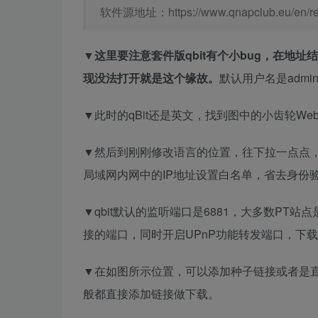
软件源地址：https://www.qnapclub.eu/en/re
▼这里要注意套件版qbit有个小bug，在地址
现没法打开就是这个缘故。
默认用户名是admin
▼此时的qBit还是英文，找到图中的小齿轮Web
▼然后到刚刚修改语言的位置，往下拉一点点
局域网内网中的IP地址设置白名单，省去身份
▼qbit默认的监听端口是6881，大多数PT
接的端口，同时开启UPnP功能转发端口，下
▼在如图所示位置，可以添加种子链接或者是
般都直接添加链接做下载。