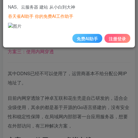
目录
NAS、云服务器 建站 从小白到大神
吞天雀AI助手 你的免费AI工作助手
方案一：使用IBCS虚拟专线
方案二：使用DDNS
免费AI助手
注册登录
方案三：使用内网穿透
其中DDNS已经不可以使用了，运营商基本不给分配公网IP
地址了。
目前内网穿透除了神卓互联和花生壳是自己研发的，适合企
业级使用，其余的都是基于开源的Go语言搭建的，没有安全
性和稳定性保障，在局域网内部部署一台应用服务器，想要
在外部访问，有三种解决方案，