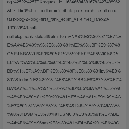
og.%2522%257D&request_id=168466843816782427488962
&biz_id=0&utm_medium=distribute.pc_search_result.none-
task-blog-2~blog~first_rank_ecpm_v1~times_rank-20-
130039943-null-
null.blog_rank_default&utm_term=NAS%E3%80%81%E7%B
E%A4%E6%99%96%E3%80%81%E9%98%BF%E9%87%8
C%E4%BA%91%E3%80%81%E5%9F%9F%E5%90%8D%
E8%A7%A3%E6%9E%90%E3%80%81%E5%86%85%E7%
BD%91%E7%A9%BF%E9%80%8F%E3%80%81ipv6%E3%
80%81ddns%E3%80%81%E8%BD%BB%E9%87%8F%E7%
BA%A7%E4%BA%91%E6%9C%8D%E5%8A%A1%E5%99
%A8%E3%80%81%E9%93%81%E5%A8%81%E9%A9%AC
%E3%80%81%E5%A8%81%E8%81%94%E9%80%9A%E3
%80%81DSM%E3%80%81DSM6.0%E3%80%81%E7%BE
%A4%E6%99%96nas%E3%80%81%E4%BA%91%E6%9C