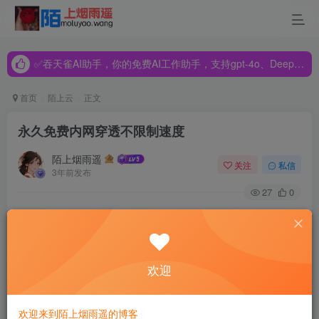
✅吞天雀AI助手，你的免费AI工作助手，支持gpt-4o、DeepSeek、Claude🔥🔥🔥🔥
✅吞天雀AI助手，你的免费AI工作助手，支持gpt-4o、DeepSeek、Claude🔥🔥🔥🔥
✅吞天雀AI助手，你的免费AI工作助手，支持gpt-4o、DeepSeek、Claude🔥🔥🔥🔥
首页
陌上云
正文
永久免费内网穿透不限制速度
陌上烟雨遥
关注
私信
3年前发布
27
0
市面上的免费内网穿透大都有格式各样的限制，什么限制流
量啊，每个月要签到打卡啊，还有更改域名地址等，只有神
卓互联内网穿透是永久免费没有限制的，白嫖也可以。
欢迎
这篇文章分享了3个方案，按照性能和综合指标排序，依次是
欢迎来到陌上烟雨遥的博客