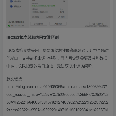
IBCS
虚拟专线和内网穿透区别
IBCS虚拟专线采用二层网络架构性能高低延迟，开放全部访
问端口，支持请求来源IP获取，而内网穿透需要缓冲和数据
中转，仅限指定的端口通信，无法获取来源访问IP。
原文链接：
https://blog.csdn.net/u010905359/article/details/130039943?
ops_request_misc=%257B%2522request%255Fid%2522%2
53A%2522168466843816782427488962%2522%252C%252
2scm%2522%253A%252220140713.130102334.pc%255Fbl