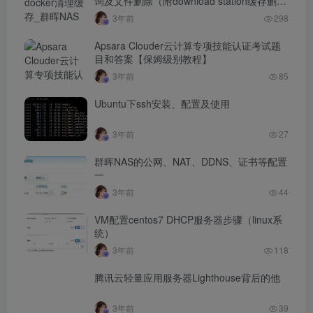
询及文件删除（附download station缓存删除
方法）…
3年前
298
Apsara Clouder云计算专项技能认证考试题
目和答案【保姆级别教程】
3年前
85
Ubuntu下ssh安装、配置及使用
3年前
27
群晖NAS的公网、NAT、DDNS、证书等配置
一
3年前
44
VM配置centos7 DHCP服务器步骤（linux系
统）
3年前
118
腾讯云轻量应用服务器Lighthouse背后的他
3年前
39