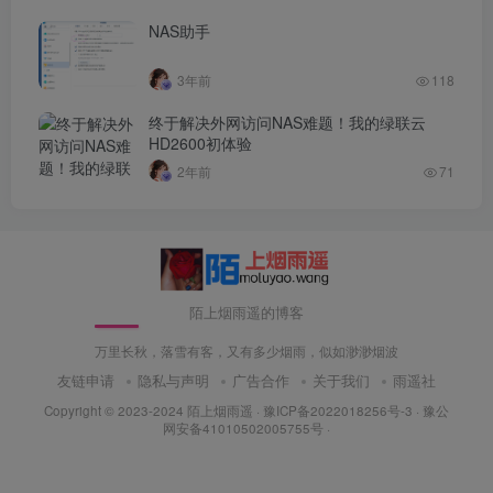
NAS助手
3年前
118
终于解决外网访问NAS难题！我的绿联云
HD2600初体验
2年前
71
陌上烟雨遥的博客
万里长秋，落雪有客，又有多少烟雨，似如渺渺烟波
友链申请
隐私与声明
广告合作
关于我们
雨遥社
Copyright © 2023-2024
陌上烟雨遥
·
豫ICP备2022018256号-3
· 豫公
网安备41010502005755号 ·