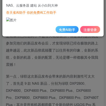
NAS、云服务器 建站 从小白到大神
这次给大家带来的是绿联新品 DXP4800 的评测，在此之
吞天雀AI助手 你的免费AI工作助手
前，我已经评测过了绿联 DX4600 与 DX4600 Pro，在新品
DXP4800 未发布之前，我认为这两款 4 盘位 NAS 可谓是登
峰造极的旗舰产品，无论是产品的质量做工、处理器性能还
免费AI助手
注册登录
是拓展性已经达到了 4 盘位天花板级别，但是直到这次我去
参加完他们的新品发布会后，才发现绿联已经在极致的路上
越奔越远，此次新品彻底颠覆了以往所有的印象，全新的系
统，全新的机器，全新的配置，无论是哪一样都极其令我我
震撼！
第一点，绿联这次新品发布会带来的新内容刺激性可太大
了，首先是 9 款 NAS 新品，分别为绿联 DXP2800、
DXP4800、DXP4800 Plus、DXP6800 Plus、DXP6800
Pro、DXP8800、DXP8800 Plus、DXP8800 Pro、DXP480T
Plus；其次是所有机器都搭载了全新自研的 UGOS Pro 系