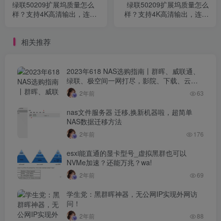
绿联50209扩展坞质量怎么
绿联50209扩展坞质量怎么
样？支持4K高清输出，连接
样？支持4K高清输出，连接
多设备不断电
多设备不断电
相关推荐
2023年618 NAS选购指南丨群晖、威联通、
绿联、极空间一网打尽，影院、下载、云服
务器
2年前
63
nas文件服务器 迁移,换新机器啦，超简单
NAS数据迁移方法
2年前
176
esxi能直通的显卡型号_虚拟黑群也可以
NVMe加速？还能万兆？wa!
2年前
69
学生党：黑群晖神器，无公网IP实现外网访
问！
2年前
88