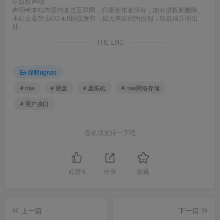
©
版权声明
声明📢本站内容均来自互联网，归原创作者所有，如有侵权必删除。
本站文章皆由CC-4.0协议发布，如无来源则为原创，转载请注明出
处。
THE END
绿联ugnas
# nas
# 硬盘
# 虚拟机
# nas网络存储
# 用户接口
喜欢就支持一下吧
点赞
6
分享
收藏
上一篇
下一篇