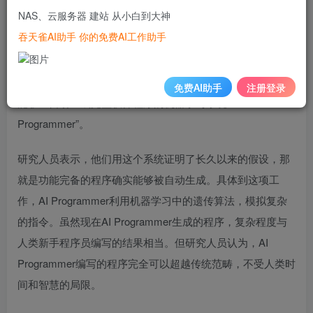
程的时代，大幕已开。
NAS、云服务器 建站 从小白到大神
吞天雀AI助手 你的免费AI工作助手
让AI自动编程一直是计算机科学家的梦想。目前这个方面的
成果还非常有限，比如让AI自动补完编程语言，或者执行简
单的加法程序。今天我们要介绍的这项工作，号称是第一个
免费AI助手
注册登录
能够全自动生成完整软件程序的机器学习系统“AI
Programmer”。
研究人员表示，他们用这个系统证明了长久以来的假设，那
就是功能完备的程序确实能够被自动生成。具体到这项工
作，AI Programmer利用机器学习中的遗传算法，模拟复杂
的指令。虽然现在AI Programmer生成的程序，复杂程度与
人类新手程序员编写的结果相当。但研究人员认为，AI
Programmer编写的程序完全可以超越传统范畴，不受人类时
间和智慧的局限。