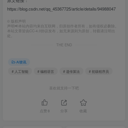
原文链接：
https://blog.csdn.net/qq_45367725/article/details/94988047
©
版权声明
声明📢本站内容均来自互联网，归原创作者所有，如有侵权必删除。
本站文章皆由CC-4.0协议发布，如无来源则为原创，转载请注明出
处。
THE END
AI资讯
# 人工智能
# 编程语言
# 遗传算法
# 初级程序员
喜欢就支持一下吧
点赞
8
分享
收藏