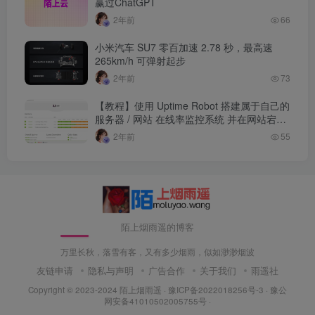
赢过ChatGPT
2年前
66
小米汽车 SU7 零百加速 2.78 秒，最高速
265km/h 可弹射起步
2年前
73
【教程】使用 Uptime Robot 搭建属于自己的
服务器 / 网站 在线率监控系统 并在网站宕机
时向你发送邮件
2年前
55
陌上烟雨遥的博客
万里长秋，落雪有客，又有多少烟雨，似如渺渺烟波
友链申请
隐私与声明
广告合作
关于我们
雨遥社
Copyright © 2023-2024
陌上烟雨遥
·
豫ICP备2022018256号-3
· 豫公
网安备41010502005755号 ·