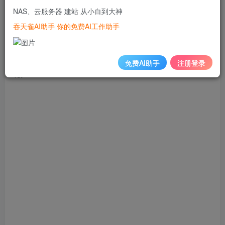
意——这就是：
让计算机自己编程
。
NAS、云服务器 建站 从小白到大神
吞天雀AI助手 你的免费AI工作助手
设想一下，如果计算机自己能够理解自己会是什么情况吧。
其实，这不是一个设想。而且，应该很快就能实现。再说明
白点儿吧，“很快”就是指最近，用市面上现有的技术就能实
免费AI助手
注册登录
现。