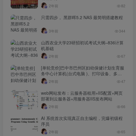
2年前
82
只需四步， 黑群晖5.2 NAS 最简明搭建教程
3年前
344
山西农业大学23研招初试考试大纲–836计算
机基础
2年前
67
[单轮竞价]巴中市巴州区妇幼保健计划生育服
务中心计算机(台式电脑 )、打印设备、多功
能一体机、笔记本电脑 采购(巴州竞采
2年前
47
【2022】70-1号)
web网站发布：云服务器租用+IIS配置+网页
部署到云服务器+用服务器IIS发布网站
2年前
66
AI 系统首次实现真正自主编程，完爆初级程
序员
2年前
65