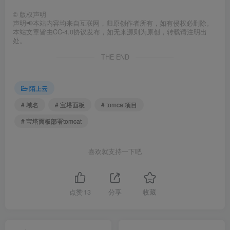
©
版权声明
声明📢本站内容均来自互联网，归原创作者所有，如有侵权必删除。
本站文章皆由CC-4.0协议发布，如无来源则为原创，转载请注明出
处。
THE END
陌上云
# 域名
# 宝塔面板
# tomcat项目
# 宝塔面板部署tomcat
喜欢就支持一下吧
点赞
13
分享
收藏