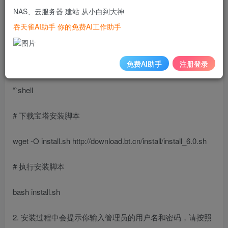
NAS、云服务器 建站 从小白到大神
步骤一：安装宝塔面板
吞天雀AI助手 你的免费AI工作助手
1. 登录到服务器，以root用户身份执行以下命令来安装宝塔
免费AI助手
注册登录
面板：
“`shell
# 下载宝塔安装脚本
wget -O install.sh http://download.bt.cn/install/install_6.0.sh
# 执行安装脚本
bash install.sh
2. 安装过程中会提示你输入管理员的用户名和密码，请按照