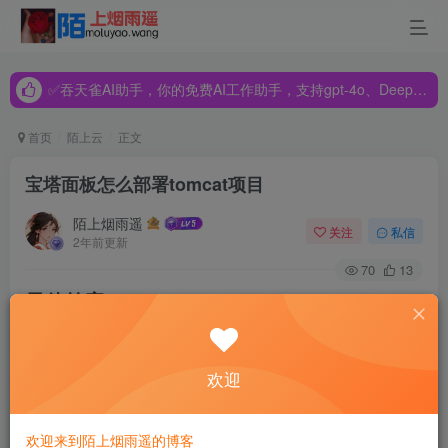
✅吞天雀AI助手，你的免费AI工作助手，支持gpt-4o、DeepSeek、Claude🔥🔥🔥🔥
✅吞天雀AI助手，你的免费AI工作助手，支持gpt-4o、DeepSeek、Claude🔥🔥🔥🔥
✅吞天雀AI助手，你的免费AI工作助手，支持gpt-4o、DeepSeek、Claude🔥🔥🔥🔥
首页
陌上云
正文
宝塔面板怎么部署tomcat项目
陌上烟雨遥
关注
私信
2年前更新
70
13
最佳答案
宝塔面板（BT Panel）是一款简单易用的服务器管理面板，
欢迎
它提供了丰富的功能和操作界面，使得服务器的管理和部署
变得更加简便和高效。本文将介绍如何使用宝塔面板来部署
欢迎来到陌上烟雨遥的博客
Tomcat项目。