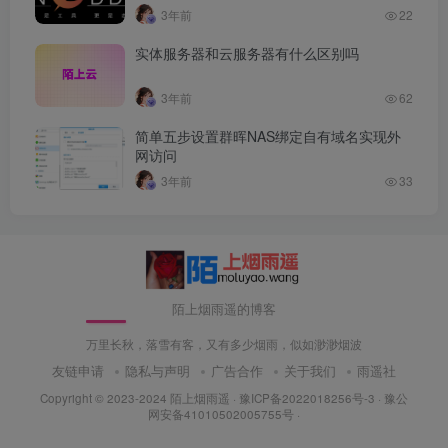
3年前
22
实体服务器和云服务器有什么区别吗
3年前
62
简单五步设置群晖NAS绑定自有域名实现外
网访问
3年前
33
陌上烟雨遥的博客
万里长秋，落雪有客，又有多少烟雨，似如渺渺烟波
友链申请
隐私与声明
广告合作
关于我们
雨遥社
Copyright © 2023-2024
陌上烟雨遥
·
豫ICP备2022018256号-3
· 豫公
网安备41010502005755号 ·