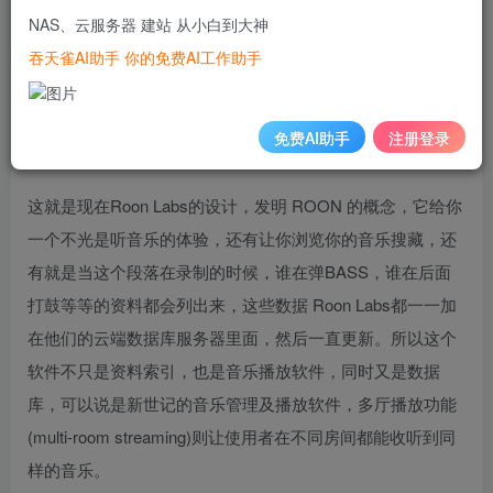
Roon Labs 的开始就是因为厌倦了听音乐的软件就只有文字
NAS、云服务器 建站 从小白到大神
或简单的封面图，如果你跟我一样是音乐的爱好者，你应该
吞天雀AI助手 你的免费AI工作助手
会想要边听音乐，边研究这首歌是谁写的，专辑的封面的图
有多少张，还有是甚么时候加入这张专辑的，同时又有歌手
免费AI助手
注册登录
介绍，又有其它相关的资料。
这就是现在Roon Labs的设计，发明 ROON 的概念，它给你
一个不光是听音乐的体验，还有让你浏览你的音乐搜藏，还
有就是当这个段落在录制的时候，谁在弹BASS，谁在后面
打鼓等等的资料都会列出来，这些数据 Roon Labs都一一加
在他们的云端数据库服务器里面，然后一直更新。所以这个
软件不只是资料索引，也是音乐播放软件，同时又是数据
库，可以说是新世记的音乐管理及播放软件，多厅播放功能
(multi-room streaming)则让使用者在不同房间都能收听到同
样的音乐。