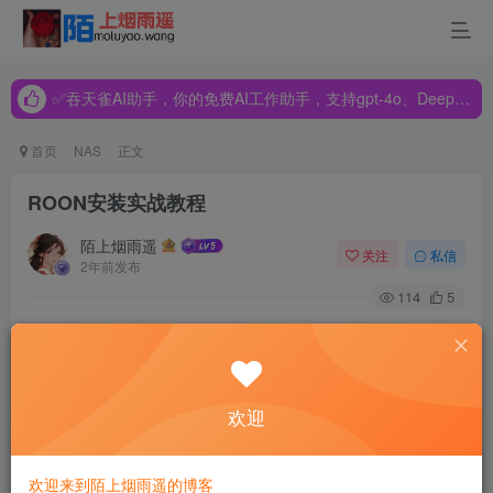
✅吞天雀AI助手，你的免费AI工作助手，支持gpt-4o、DeepSeek、Claude🔥🔥🔥🔥
✅吞天雀AI助手，你的免费AI工作助手，支持gpt-4o、DeepSeek、Claude🔥🔥🔥🔥
✅吞天雀AI助手，你的免费AI工作助手，支持gpt-4o、DeepSeek、Claude🔥🔥🔥🔥
首页
NAS
正文
ROON安装实战教程
陌上烟雨遥
关注
私信
2年前发布
114
5
介绍篇
首先介绍一下ROON，在 ROON 的网页一开始就可以看到
欢迎
这句子:“忘掉你知道的关于音乐播放机的一切。音乐是一种
体验, Roon 将你与它重新连接。”
欢迎来到陌上烟雨遥的博客