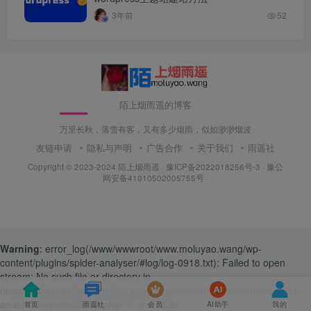
3年前
52
陌上烟雨遥的博客
万里长秋，落雪有客，又有多少烟雨，似如渺渺烟波
友链申请
隐私与声明
广告合作
关于我们
雨遥社
Copyright © 2023-2024
陌上烟雨遥
·
豫ICP备2022018256号-3
· 豫公
网安备41010502005755号 ·
Warning
: error_log(/www/wwwroot/www.moluyao.wang/wp-
content/plugins/spider-analyser/#log/log-0918.txt): Failed to open
stream: No such file or directory in
/www/wwwroot/www.moluyao.wang/wp-content/plugins/spider-
analyser/spider.class.php
on line
2830
首页
雨遥社
会员
AI助手
我的