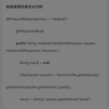
检查签章结果后台代码
@RequestMapping
(value =
"/reqSeal"
)
@ResponseBody
public
String reqSeal(HttpServletRequest request,
HttpServletResponse response) {
String result =
null
;
HttpSession session = SessionUtils.
getInstance
().
getSession(request.getSession().getId());
result = (String) session.getAttribute(
"result"
);