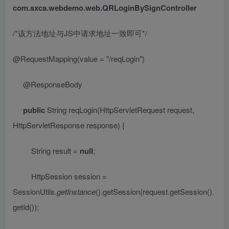
com.sxca.webdemo.web.QRLoginBySignController
/*
该方法地址与
JS
中请求地址一致即可
*/
@RequestMapping
(value =
"/reqLogin"
)
@ResponseBody
public
String reqLogin(HttpServletRequest request,
HttpServletResponse response) {
String result =
null
;
HttpSession session =
SessionUtils.
getInstance
().getSession(request.getSession().
getId());