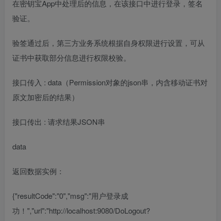
在密钥宝
App
中处理后的信息，在该接口中进行登录，签名
验证。
验签通过后，第三方业务系统根据自身权限进行设置，可从
证书中获取部分信息进行权限校验。
接口传入
: data
（
Permission
对象的
json
串，内含移动证书对
原文加密后的结果）
接口传出
:
请求结果
JSON
串
data
返回数据实例
：
{"resultCode":"0","msg":"
用户登录成
功！
","url":"http://localhost:9080/DoLogout?