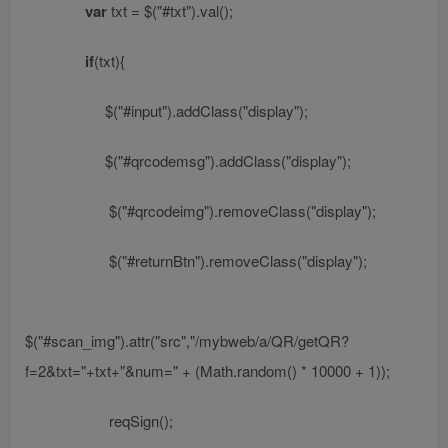
var
txt = $(
"#txt"
).val();
if
(txt){
$(
"#input"
).addClass(
"display"
);
$(
"#qrcodemsg"
).addClass(
"display"
);
$(
"#qrcodeimg"
).removeClass(
"display"
);
$(
"#returnBtn"
).removeClass(
"display"
);
$(
"#scan_img"
).attr(
"src"
,
"/mybweb/a/QR/getQR?
f=2&txt="
+txt+
"&num="
+ (Math.random() * 10000 + 1));
reqSign();