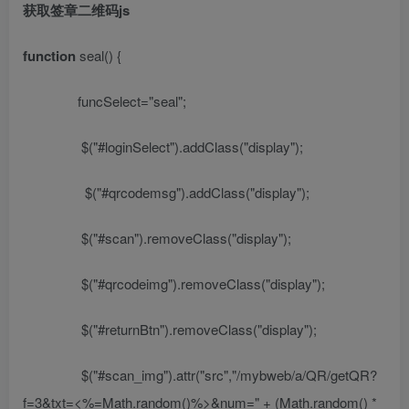
获取签章二维码
js
function
seal() {
funcSelect=
"seal"
;
$(
"#loginSelect"
).addClass(
"display"
);
$(
"#qrcodemsg"
).addClass(
"display"
);
$(
"#scan"
).removeClass(
"display"
);
$(
"#qrcodeimg"
).removeClass(
"display"
);
$(
"#returnBtn"
).removeClass(
"display"
);
$(
"#scan_img"
).attr(
"src"
,
"/mybweb/a/QR/getQR?
f=3&txt=
<%=
Math.random()
%>
&num=
" + (Math.random() *