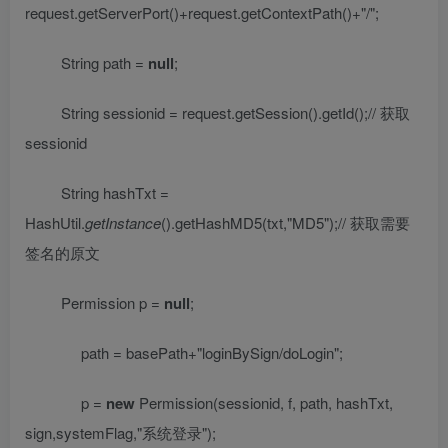
request.getServerPort()+request.getContextPath()+
"/"
;
String path =
null
;
String sessionid = request.getSession().getId();
//
获取
sessionid
String hashTxt =
HashUtil.
getInstance
().getHashMD5(txt,
"MD5"
);
//
获取需要
签名的原文
Permission p =
null
;
path = basePath+
"loginBySign/doLogin"
;
p =
new
Permission(sessionid, f, path, hashTxt,
sign,systemFlag,
"
系统登录
"
);