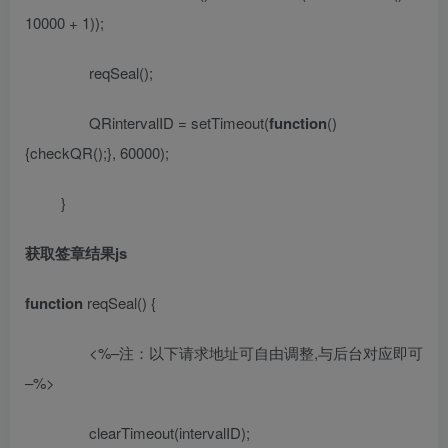
10000 + 1));
reqSeal();
QRintervalID = setTimeout(
function
()
{checkQR();}, 60000);
}
获取签章结果
js
function
reqSeal() {
<%–
注：以下请求地址可自由调整
,
与后台对应即可
–%>
clearTimeout(intervalID);