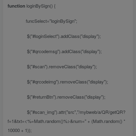
function
loginBySign() {
funcSelect=
"loginBySign"
;
$(
"#loginSelect"
).addClass(
"display"
);
$(
"#qrcodemsg"
).addClass(
"display"
);
$(
"#scan"
).removeClass(
"display"
);
$(
"#qrcodeimg"
).removeClass(
"display"
);
$(
"#returnBtn"
).removeClass(
"display"
);
$(
"#scan_img"
).attr(
"src"
,
"/mybweb/a/QR/getQR?
f=1&txt=
<%=
Math.random()
%>
&num=
" + (Math.random() *
10000 + 1));