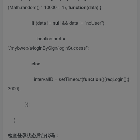
(Math.random() * 10000 + 1),
function
(data) {
if
(data !=
null
&& data !=
"noUser"
)
location.href =
"/mybweb/a/loginBySign/loginSuccess"
;
else
intervalID = setTimeout(
function
(){reqLogin();},
3000);
});
}
检查登录状态后台代码：