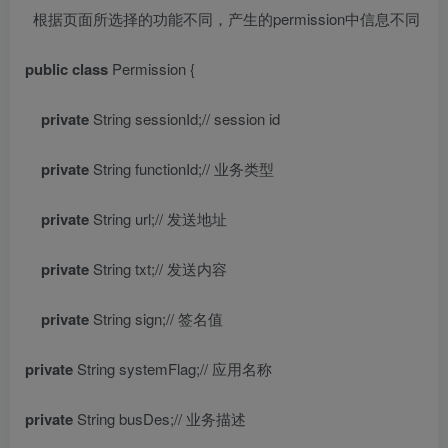
根据页面所选择的功能不同，产生的
permission
中信息不同
public
class
Permission {
private
String
sessionId
;
// session id
private
String
functionId
;
//
业务类型
private
String
url
;
//
发送地址
private
String
txt
;
//
发送内容
private
String
sign
;
//
签名值
private
String
systemFlag
;
//
应用名称
private
String
busDes
;
//
业务描述