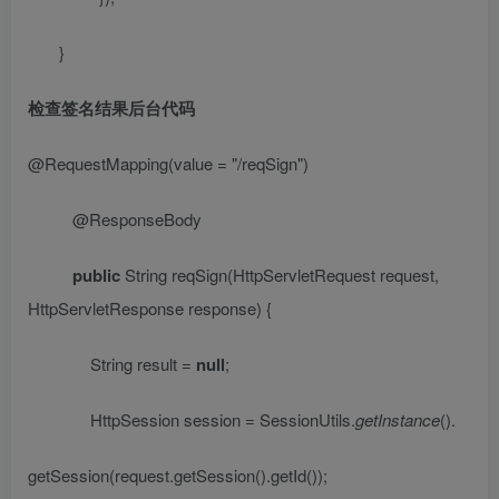
}
检查签名结果后台代码
@RequestMapping
(value =
"/reqSign"
)
@
ResponseBody
public
String reqSign(HttpServletRequest request,
HttpServletResponse response) {
String result =
null
;
HttpSession session = SessionUtils.
getInstance
().
getSession(request.getSession().getId());