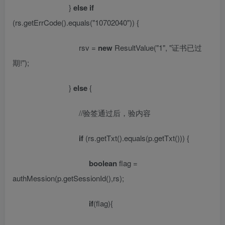
}
else
if
(rs.getErrCode().equals(
"10702040"
)) {
rsv =
new
ResultValue(
"1"
,
"
证书已过
期
!"
);
}
else
{
//
验签通过后，验内容
if
(rs.getTxt().equals(p.getTxt())) {
boolean
flag =
authMession(p.getSessionId(),rs);
if
(flag){