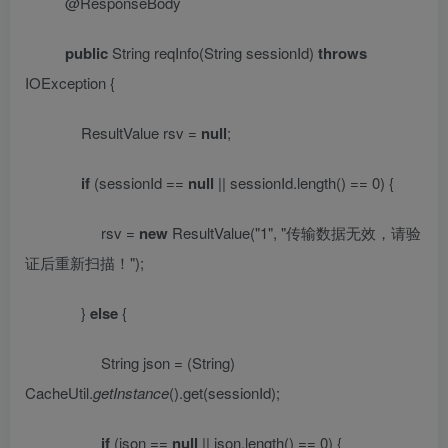
@ResponseBody
public
String reqInfo(String sessionId)
throws
IOException {
ResultValue rsv =
null
;
if
(sessionId ==
null
|| sessionId.length() == 0) {
rsv =
new
ResultValue(
"1"
,
"
传输数据无效，请验
证后重新扫描！
"
);
}
else
{
String json = (String)
CacheUtil.
getInstance
().get(sessionId);
if
(json ==
null
|| json.length() == 0) {