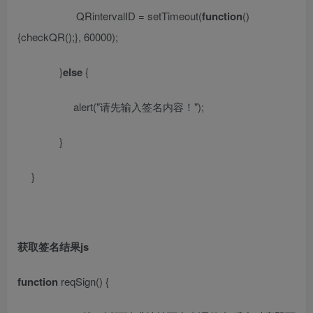
QRintervalID = setTimeout(
function
()
{checkQR();}, 60000);
}
else
{
alert(
"
请先输入签名内容！
"
);
}
}
获取签名结果
js
function
reqSign() {