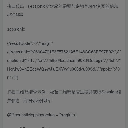
接口传出
: sessionid
所对应的需要与密钥宝
APP
交互的信息
JSON
串
sessionId
{"resultCode":"0","msg":"
{\"sessionId\":\"6604701F3F57521A5F146CC68FE97E92\",\"f
unctionId\":\"1\",\"url\":\"http://localhost:9080/DoLogin\",\"txt\":\"
HqMw9+nEEccWQ+wJiuEXYw\\u003d\\u003d\",\"appId\":\"0
01\"}"}
扫描二维码请求示例，校验二维码是否过期并获取
Session
相
关信息
（部分示例代码）
@RequestMapping
(value =
"/reqInfo"
)