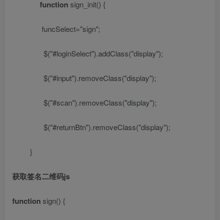
function
sign_init() {
funcSelect=
"sign"
;
$(
"#loginSelect"
).addClass(
"display"
);
$(
"#input"
).removeClass(
"display"
);
$(
"#scan"
).removeClass(
"display"
);
$(
"#returnBtn"
).removeClass(
"display"
);
}
获取签名二维码
js
function
sign() {