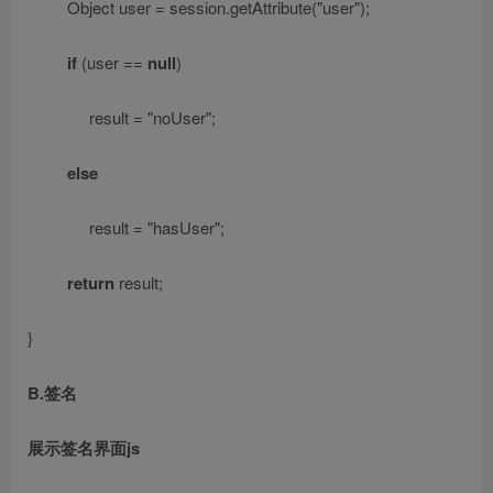
Object user = session.getAttribute(
"user"
);
if
(user ==
null
)
result =
"noUser"
;
else
result =
"hasUser"
;
return
result;
}
B.
签名
展示签名界面
js