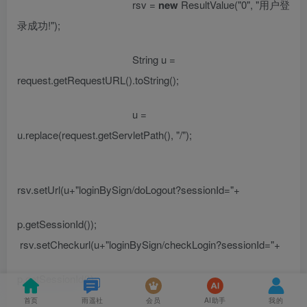
rsv =
new
ResultValue(
"0"
,
"
用户登
录成功
!"
);
String u =
request.getRequestURL().toString();
u =
u.replace(request.getServletPath(),
"/"
);
rsv.setUrl(u+
"loginBySign/doLogout?sessionId="
+
p.getSessionId());
rsv.setCheckurl(u+
"loginBySign/checkLogin?sessionId="
+
p.getSessionId());
首页
雨遥社
会员
AI助手
我的