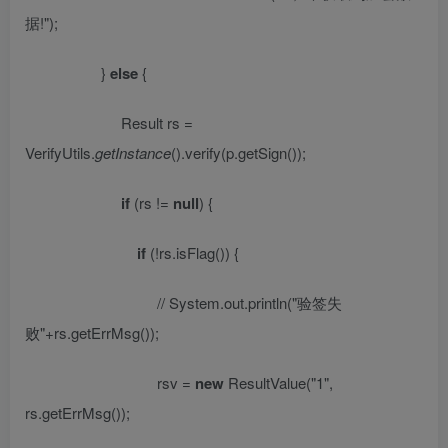
据
!"
);
}
else
{
Result rs =
VerifyUtils.
getInstance
().verify(p.getSign());
if
(rs !=
null
) {
if
(!rs.isFlag()) {
// System.out.println("
验签失
败
"+rs.getErrMsg());
rsv =
new
ResultValue(
"1"
,
rs.getErrMsg());