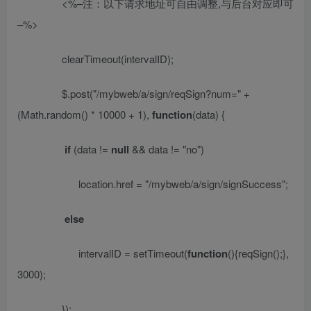
<%–
注：以下请求地址可自由调整
,
与后台对应即可
–%>
clearTimeout(intervalID);
$.post(
"/mybweb/a/sign/reqSign?num="
+
(Math.random() * 10000 + 1),
function
(data) {
if
(data !=
null
&& data !=
"no"
)
location.href =
"/mybweb/a/sign/signSuccess"
;
else
intervalID = setTimeout(
function
(){reqSign();},
3000);
});