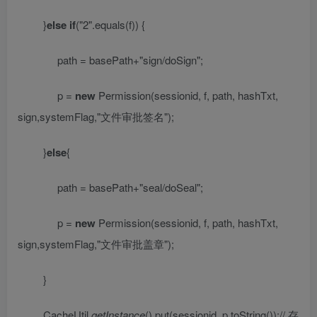
}
else
if
(
"2"
.equals(f)) {
path = basePath+
"sign/doSign"
;
p =
new
Permission(sessionid, f, path, hashTxt,
sign,systemFlag,
"
文件审批签名
"
);
}
else
{
path = basePath+
"seal/doSeal"
;
p =
new
Permission(sessionid, f, path, hashTxt,
sign,systemFlag,
"
文件审批盖章
"
);
}
CacheUtil.
getInstance
().put(sessionid, p.toString());
//
存