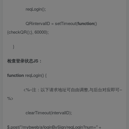
reqLogin();
QRintervalID = setTimeout(
function
()
{checkQR();}, 60000);
}
检查登录状态
JS
：
function
reqLogin() {
<%–
注：以下请求地址可自由调整
,
与后台对应即可
–
%>
clearTimeout(intervalID);
$.post(
"/mybweb/a/loginBySign/reqLogin?num="
+