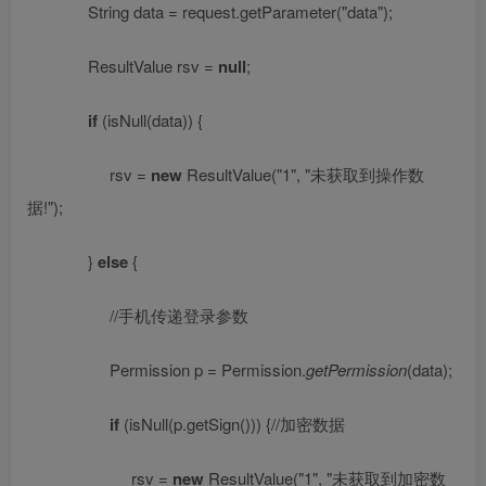
String data = request.getParameter(
"data"
);
ResultValue rsv =
null
;
if
(isNull(data)) {
rsv =
new
ResultValue(
"1"
,
"
未获取到操作数
据
!"
);
}
else
{
//
手机传递登录参数
Permission p = Permission.
getPermission
(data);
if
(isNull(p.getSign())) {
//
加密数据
rsv =
new
ResultValue(
"1"
,
"
未获取到加密数