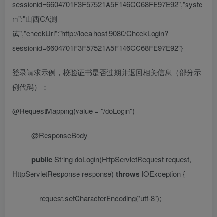
sessionid=6604701F3F57521A5F146CC68FE97E92","syste
m":"
山西
CA
测
试
","checkUrl":"http://localhost:9080/CheckLogin?
sessionid=6604701F3F57521A5F146CC68FE97E92"}
登录
请求示例，校验
证书
是否过期并
返回
相关信息
（部分示
例代码）
：
@RequestMapping
(value =
"/doLogin"
)
@ResponseBody
public
String doLogin(HttpServletRequest request,
HttpServletResponse response)
throws
IOException {
request.setCharacterEncoding(
"utf-8"
);