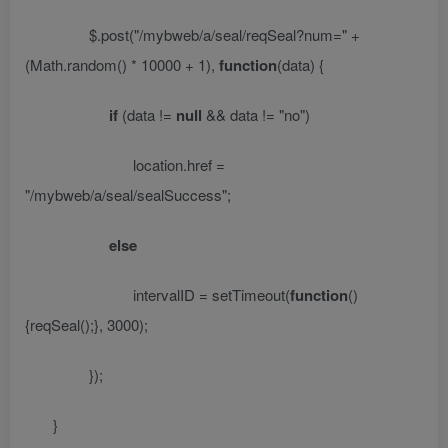
$.post(
"/mybweb/a/seal/reqSeal?num="
+
(Math.random() * 10000 + 1),
function
(data) {
if
(data !=
null
&& data !=
"no"
)
location.href =
"/mybweb/a/seal/sealSuccess"
;
else
intervalID = setTimeout(
function
()
{reqSeal();}, 3000);
});
}