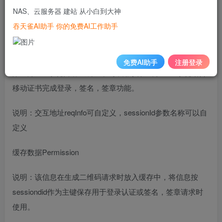
口、接收登录、签名请求、签章请求、注销登录请求接口
NAS、云服务器 建站 从小白到大神
吞天雀AI助手 你的免费AI工作助手
本手册适用于对接密钥宝
APP
登录，签名，签章的业务系统
开发人员。
免费AI助手
注册登录
第三方
web
系统自助生成二维码，用于第三方
WEB
系统结合
移动证书完成登录，签名，签章功能。
说明：
交互地址
reqInfo
可自定义，
sessionId
参数名称可以自
定义
缓存数据
Permission
说明：该信息在生成二维码请求时放入缓存中，将信息按
sessiondid
作为主键保存用于登录认证或签名，签章请求时
使用。