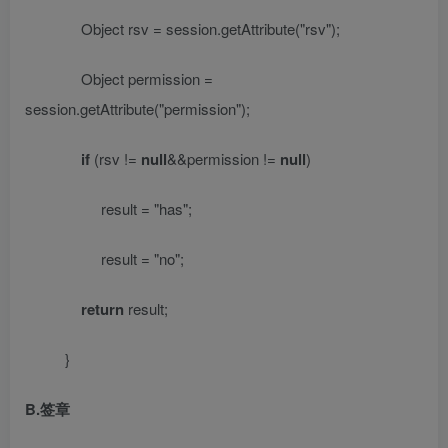
Object rsv = session.getAttribute(
"rsv"
);
Object permission =
session.getAttribute(
"permission"
);
if
(rsv !=
null
&&permission !=
null
)
result =
"has"
;
result =
"no"
;
return
result;
}
B.
签章