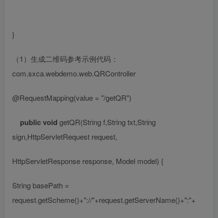
}
（
1
）生成二维码参考示例代码：
com.sxca.webdemo.web.QRController
@RequestMapping
(value =
"/getQR"
)
public
void
getQR(String f,String txt,String
sign,HttpServletRequest request,
HttpServletResponse response, Model model) {
String basePath =
request.getScheme()+
"://"
+request.getServerName()+
":"
+