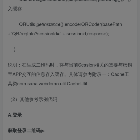
入缓存
QRUtils.
getInstance
().encoderQRCoder(basePath
+
"QR/reqInfo?sessionId="
+ sessionid,response);
}
说明：在生成二维码时，将与当前
Session
相关的需要与密钥
宝
APP
交互的信息存入缓存。具体请参考附录一：
Cache
工
具类
com.sxca.webdemo.util.CacheUtil
（
2
）其他参考示例代码
A.
登录
获取登录二维码
js