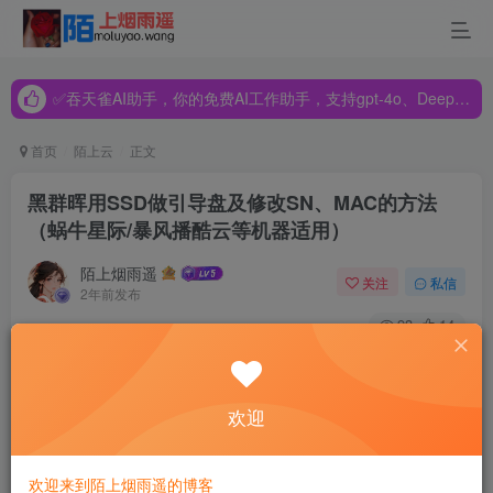
✅吞天雀AI助手，你的免费AI工作助手，支持gpt-4o、DeepSeek、Claude🔥🔥🔥🔥
✅吞天雀AI助手，你的免费AI工作助手，支持gpt-4o、DeepSeek、Claude🔥🔥🔥🔥
✅吞天雀AI助手，你的免费AI工作助手，支持gpt-4o、DeepSeek、Claude🔥🔥🔥🔥
首页
陌上云
正文
黑群晖用SSD做引导盘及修改SN、MAC的方法
（蜗牛星际/暴风播酷云等机器适用）
陌上烟雨遥
关注
私信
2年前发布
93
14
随着蜗牛星际、暴风播酷云等矿机的大量上市，特别是蜗牛
星际，机器的价格非常低，许多人都买回来自己组建家庭私
欢迎
有云，纷纷加入到NAS的大军来，拿来安装黑群晖还是不错
的。由于蜗牛星际/暴风播酷云自带了一个16G的SSD，黑群
欢迎来到陌上烟雨遥的博客