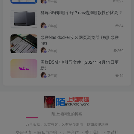
3年前
327
群晖和绿联哪个好？nas选择哪款性价比高？
2年前
84
绿联Nas docker安装网页浏览器 联想 绿联
nas
2年前
269
黑群DSM7.X引导文件（2024年4月11日更
新）
2年前
45
陌上烟雨遥的博客
万里长秋，落雪有客，又有多少烟雨，似如渺渺烟波
友链申请
隐私与声明
广告合作
关于我们
雨遥社