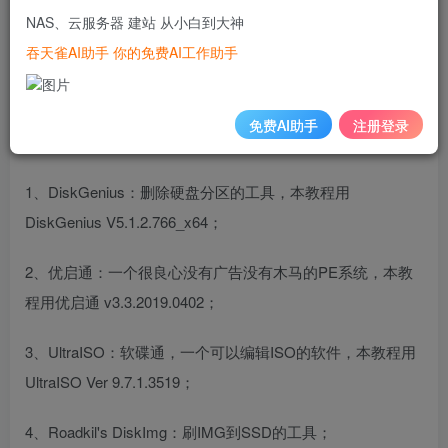
晖的引导可以用这个内置的SSD来做，可以省个U盘。来看
NAS、云服务器 建站 从小白到大神
看怎么做吧：
吞天雀AI助手 你的免费AI工作助手
===============用SSD做引导盘的教程
=============== 一、事先准备要用到的工具软件有（需
免费AI助手
注册登录
要用到的文件，可以从博主的网盘下载）：
1、DiskGenius：删除硬盘分区的工具，本教程用
DiskGenius V5.1.2.766_x64；
2、优启通：一个很良心没有广告没有木马的PE系统，本教
程用优启通 v3.3.2019.0402；
3、UltraISO：软碟通，一个可以编辑ISO的软件，本教程用
UltraISO Ver 9.7.1.3519；
4、Roadkil's DiskImg：刷IMG到SSD的工具；