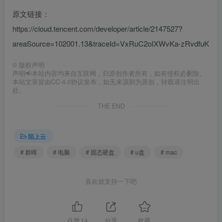
原文链接：
https://cloud.tencent.com/developer/article/2147527?
areaSource=102001.13&traceId=VxRuC2oIXWvKa-zRvdfuK
©
版权声明
声明📢本站内容均来自互联网，归原创作者所有，如有侵权必删除。
本站文章皆由CC-4.0协议发布，如无来源则为原创，转载请注明出
处。
THE END
陌上云
# 群晖
# 电脑
# 固态硬盘
# u盘
# mac
喜欢就支持一下吧
点赞
14
分享
收藏