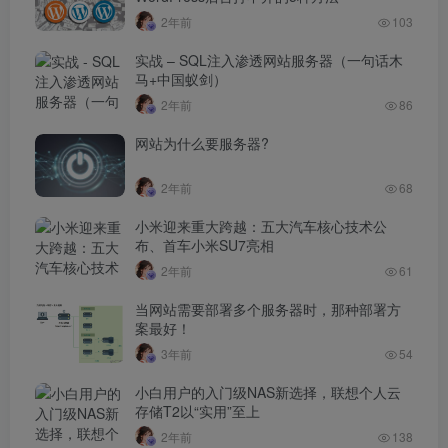
2年前
103
实战 – SQL注入渗透网站服务器（一句话木
马+中国蚁剑）
2年前
86
网站为什么要服务器?
2年前
68
小米迎来重大跨越：五大汽车核心技术公
布、首车小米SU7亮相
2年前
61
当网站需要部署多个服务器时，那种部署方
案最好！
3年前
54
小白用户的入门级NAS新选择，联想个人云
存储T2以“实用”至上
2年前
138