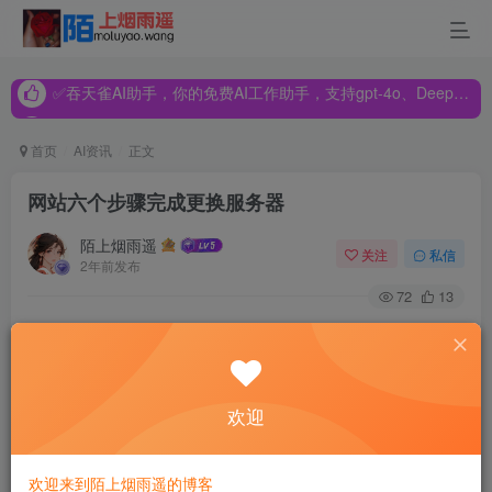
✅吞天雀AI助手，你的免费AI工作助手，支持gpt-4o、DeepSeek、Claude🔥🔥🔥🔥
✅吞天雀AI助手，你的免费AI工作助手，支持gpt-4o、DeepSeek、Claude🔥🔥🔥🔥
✅吞天雀AI助手，你的免费AI工作助手，支持gpt-4o、DeepSeek、Claude🔥🔥🔥🔥
首页
AI资讯
正文
网站六个步骤完成更换服务器
陌上烟雨遥
关注
私信
2年前发布
72
13
最近又不少站长朋友发帖咨询说要更换网站的服务器了，但
是怕误操作导致网站被K，因为已经有不少的站长朋友来反
馈，说自己因为换了IP导致网站被K了。
欢迎
那么今天百度站长平台新人训练营版主EVER非你不爱就来
欢迎来到陌上烟雨遥的博客
跟大家谈一下，如何更换网站服务器，换IP，把损失降低到