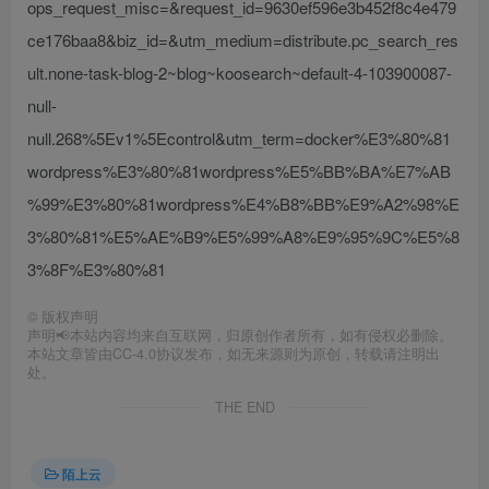
ops_request_misc=&request_id=9630ef596e3b452f8c4e479
ce176baa8&biz_id=&utm_medium=distribute.pc_search_res
ult.none-task-blog-2~blog~koosearch~default-4-103900087-
null-
null.268%5Ev1%5Econtrol&utm_term=docker%E3%80%81
wordpress%E3%80%81wordpress%E5%BB%BA%E7%AB
%99%E3%80%81wordpress%E4%B8%BB%E9%A2%98%E
3%80%81%E5%AE%B9%E5%99%A8%E9%95%9C%E5%8
3%8F%E3%80%81
©
版权声明
声明📢本站内容均来自互联网，归原创作者所有，如有侵权必删除。
本站文章皆由CC-4.0协议发布，如无来源则为原创，转载请注明出
处。
THE END
陌上云