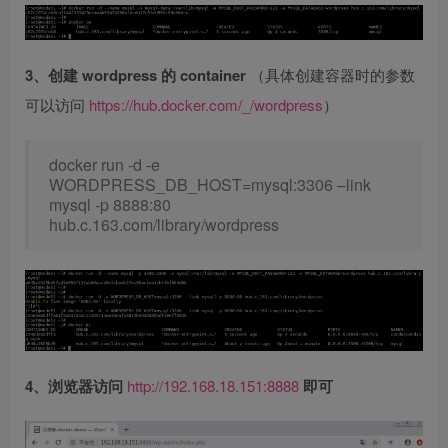
3、创建 wordpress 的 container
（具体创建容器时的参数
可以访问
https://hub.docker.com/_/wordpress
）
docker run -d -e
WORDPRESS_DB_HOST=mysql:3306 –link
mysql -p 8888:80
hub.c.163.com/library/wordpress
4、浏览器访问
http://192.168.18.151:8888
即可