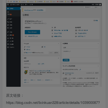
原文链接：
https://blog.csdn.net/lixinkuan328/article/details/103900087?