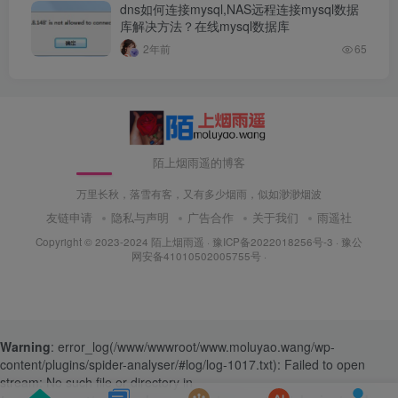
dns如何连接mysql,NAS远程连接mysql数据
库解决方法？在线mysql数据库
2年前
65
陌上烟雨遥的博客
万里长秋，落雪有客，又有多少烟雨，似如渺渺烟波
友链申请
隐私与声明
广告合作
关于我们
雨遥社
Copyright © 2023-2024
陌上烟雨遥
·
豫ICP备2022018256号-3
· 豫公
网安备41010502005755号 ·
Warning
: error_log(/www/wwwroot/www.moluyao.wang/wp-
content/plugins/spider-analyser/#log/log-1017.txt): Failed to open
stream: No such file or directory in