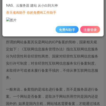
NAS、云服务器 建站 从小白到大神
然后，我们还要知道，应该准备什么东西：网站源代码（这
吞天雀AI助手 你的免费AI工作助手
个就不细说了），服务器，域名。
备案
免费AI助手
注册登录
所谓的网站备案其实是网站的ICP备案的简称，国家相关规
定如下：《互联网信息服务管理办法》指出互联网信息服务
分为经营性和非经营性两类。国家对经营性互联网信息服务
实行许可制度；对非经营性互联网信息服务实行备案制度。
未取得许可或者未履行备案手续的，不得从事互联网信息服
务。
一般来说，备案指的是域名进行备案，而不是服务器进行备
案。一个网站是否备案，是取决于网站所用空间是国内还是
国外的. 如果是国内主机，网站域名需要备案，才能通过域名