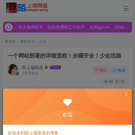
✅吞天雀AI助手，你的免费AI工作助手，支持gpt-4o、DeepSeek、Claude🔥🔥🔥🔥
✅吞天雀AI助手，你的免费AI工作助手，支持gpt-4o、DeepSeek、Claude🔥🔥🔥🔥
✅吞天雀AI助手，你的免费AI工作助手，支持gpt-4o、DeepSeek、Claude🔥🔥🔥🔥
首页
教程学习
正文
一个网站部署的详细流程！步骤齐全！少走坑路
陌上烟雨遥
关注
私信
3年前发布
56
15
有很多做网页的前端后端小白都想把自己辛辛苦苦做出来的
网站放到网上，让别人观摩观摩。可无奈技术有限，对于网
站部署流程有些迷茫。在这里，我会告诉大家，如何将自己
欢迎
做出来的网站放到网上。
欢迎来到陌上烟雨遥的博客
首先，我们需要明白几个概念：备案，解析。