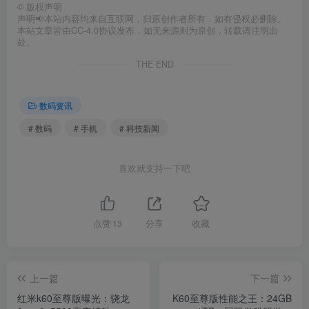
©
版权声明
声明📢本站内容均来自互联网，归原创作者所有，如有侵权必删除。
本站文章皆由CC-4.0协议发布，如无来源则为原创，转载请注明出
处。
THE END
数码资讯
# 数码
# 手机
# 科技新闻
喜欢就支持一下吧
点赞
13
分享
收藏
上一篇
下一篇
红米k60至尊版曝光：骁龙
K60至尊版性能之王：24GB