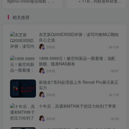
8gen2+5500毫安续航，网
+ 1TB，同联发科研发两
友：1999元起？
年，177万跑分
相关推荐
东芝新Q200EXSSD评测：读写均衡MLC颗粒
良心之选
2年前
124
1899-5999元！极空间新品一图看懂：顶配
旗舰、随身NAS都有
2年前
61
新骁龙7系列处理器上市 Reno8 Pro展示真正
实力
3年前
116
十年后，高通和MTK终于把压力给到了苹果
3年前
29