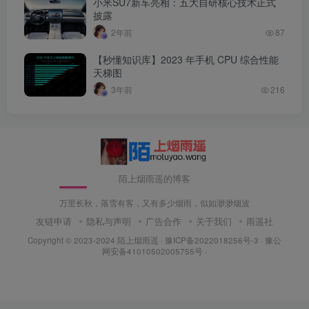
小米SU7新车亮相：五大自研核心技术正式
披露
2年前
87
【秒懂知识库】2023 年手机 CPU 综合性能
天梯图
3年前
216
陌上烟雨遥的博客
万里长秋，落雪有客，又有多少烟雨，似如渺渺烟波
友链申请
隐私与声明
广告合作
关于我们
雨遥社
Copyright © 2023-2024
陌上烟雨遥
·
豫ICP备2022018256号-3
· 豫公
网安备41010502005755号 ·