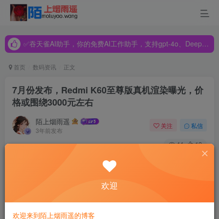
✅吞天雀AI助手，你的免费AI工作助手，支持gpt-4o、DeepSeek、Claude🔥🔥🔥🔥
✅吞天雀AI助手，你的免费AI工作助手，支持gpt-4o、DeepSeek、Claude🔥🔥🔥🔥
✅吞天雀AI助手，你的免费AI工作助手，支持gpt-4o、DeepSeek、Claude🔥🔥🔥🔥
首页
数码资讯
正文
7月份发布，Redmi K60至尊版真机渲染曝光，价
格或围绕3000元左右
陌上烟雨遥
关注
私信
3年前发布
44
13
随着7月的到来，手机行业的消息也慢慢多了起来，目前已知
7月定档的新机就达到了3、4款，看来7月对于手机行业肯定
欢迎
是个不平凡的月份。
无独有偶，最近网上突然有了Redmi K60至尊版的消息，而
欢迎来到陌上烟雨遥的博客