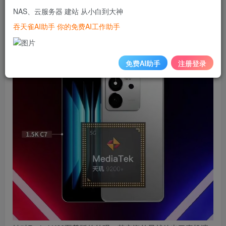
且有知情人士表示这款手机的发布日期也在7月，就是具体是
NAS、云服务器 建站 从小白到大神
哪天目前不得而知。
吞天雀AI助手 你的免费AI工作助手
免费AI助手
注册登录