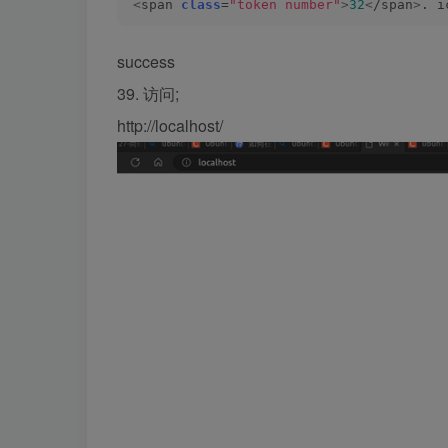
<
span 
class
=
"token number"
>
32
<
/span
>
. i
success
39. 访问;
http://localhost/