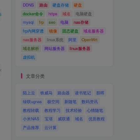
DDNS
路由
硬盘存储
硬盘
docker命令
https
域名
电脑硬盘
52
<
/span
>
. 总用量 
<
span 
class
=
"token number"
>
20
<
/span
>
<
s
mysql
frp
seo
电脑
nas存储
frp内网穿透
镜像
固态硬盘
域名服务器
nas服务器
linux系统
阿里
OpenWrt
域名解析
网站服务器
linux服务器
虚拟机
<
span 
class
=
"token number"
>
60
<
/span
>
. listen 
<
span 
class
文章分类
陌上云
铁威马
路由器
读书笔记
群晖
绿联ugnas
极空间
新随笔
数码资讯
教程转载
教程学习
技术经验
心情随笔
小米NAS
宝塔
威联通
域名
优质教程
产品推荐
云计算