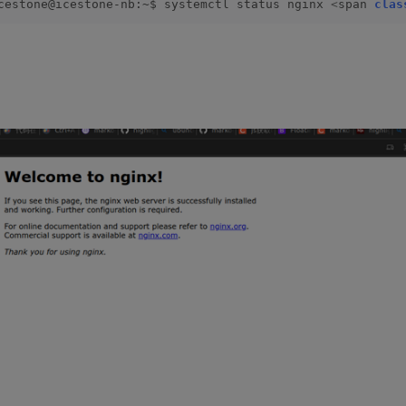
cestone@icestone-nb:~$ systemctl status nginx 
<
span 
clas