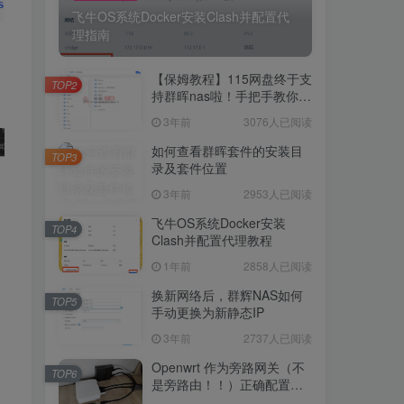
s
=
"token number"
>
33
<
/span
>
. ● nginx.
service
 - A high per
飞牛OS系统Docker安装Clash并配置代
理指南
5251人已阅读
飞牛OS系统Docker安装Clash并配置代
【保姆教程】115网盘终于支
理指南
TOP2
持群晖nas啦！手把手教你群
晖NAS-docker安装115网
3年前
3076人已阅读
【保姆教程】115网盘终于支
盘！
TOP2
持群晖nas啦！手把手教你群
如何查看群晖套件的安装目
TOP3
晖NAS-docker安装115网
录及套件位置
3年前
3076人已阅读
盘！
3年前
2953人已阅读
如何查看群晖套件的安装目
TOP3
录及套件位置
飞牛OS系统Docker安装
TOP4
Clash并配置代理教程
3年前
2953人已阅读
1年前
2858人已阅读
飞牛OS系统Docker安装
TOP4
Clash并配置代理教程
换新网络后，群辉NAS如何
TOP5
手动更换为新静态IP
1年前
2858人已阅读
3年前
2737人已阅读
换新网络后，群辉NAS如何
TOP5
手动更换为新静态IP
Openwrt 作为旁路网关（不
TOP6
是旁路由！！）正确配置方
3年前
2737人已阅读
法，性能测试 —— 破解迷思