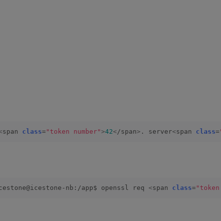
<
span 
class
=
"token number"
>
42
<
/span
>
. server
<
span 
class
=
cestone@icestone-nb:/app$ openssl req 
<
span 
class
=
"token