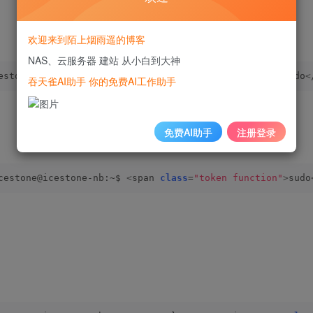
欢迎来到陌上烟雨遥的博客
NAS、云服务器 建站 从小白到大神
estone@icestone-nb:~$ 
<
span 
class
=
"token function"
>
sudo
<
吞天雀AI助手 你的免费AI工作助手
免费AI助手
注册登录
cestone@icestone-nb:~$ 
<
span 
class
=
"token function"
>
sudo