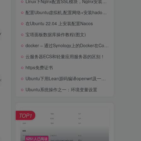
Linux下Nginx配置SSL模块，Nginx安装SSL，Nginx支持https配置详细教程
利用腾讯云免费SSL证书配置nginxhttps接口服务
配置Ubuntu虚拟机,配置网络+安装hadoop和jdk
Linux下Nginx配置SSL模块，Nginx安装SSL，Nginx支持https配置详细教程
在Ubuntu 22.04 上安装配置Nacos
配置Ubuntu虚拟机,配置网络+安装hadoop和jdk
宝塔面板数据库操作教程(图文)
/span
>
<
span 
class
=
"token function"
>
apt
<
/span
>
<
span 
cla
在Ubuntu 22.04 上安装配置Nacos
docker – 通过Synology上的Docker在Confluence上启用SSL
宝塔面板数据库操作教程(图文)
云服务器ECS和轻量应用服务器的区别！
docker – 通过Synology上的Docker在Confluence上启用SSL
https免费证书
云服务器ECS和轻量应用服务器的区别！
Ubuntu下用Lean源码编译openwrt及一行命令u盘启动openwrt安装x86硬盘上
<
/span
>
 ufw status 
<
span 
class
=
"token number"
>
25
<
/span
>
.
https免费证书
Ubuntu系统操作之一：环境变量设置
Ubuntu下用Lean源码编译openwrt及一行命令u盘启动openwrt安装x86硬盘上
Ubuntu系统操作之一：环境变量设置
TOP1
TOP1
5251人已阅读