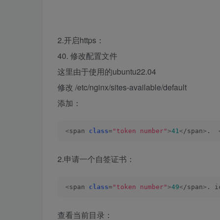
2.开启https：
40. 修改配置文件
这里由于使用的ubuntu22.04
修改 /etc/nginx/sites-available/default
添加：
<
span 
class
=
"token number"
>
41
<
/span
>
.  
2.申请一个自签证书：
<
span 
class
=
"token number"
>
49
<
/span
>
. i
查看当前目录：