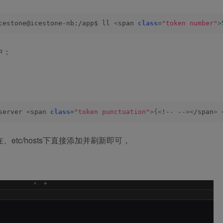
cestone@icestone-nb:/app$ ll 
<
span 
class
=
"token number"
>
中：
server 
<
span 
class
=
"token punctuation"
>{<
!-- --
><
/span
>
在、etc/hosts下直接添加并刷新即可，