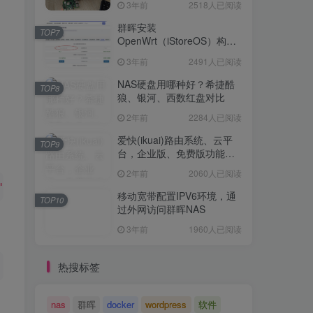
3年前
2518人已阅读
Openwrt 作为旁路网关（不
TOP6
是旁路由！！）正确配置方
群晖安装
TOP7
法，性能测试 —— 破解迷思
OpenWrt（iStoreOS）构建
3年前
2518人已阅读
旁路由配置
3年前
2491人已阅读
群晖安装
TOP7
OpenWrt（iStoreOS）构建
NAS硬盘用哪种好？希捷酷
TOP8
旁路由配置
狼、银河、西数红盘对比
3年前
2491人已阅读
2年前
2284人已阅读
NAS硬盘用哪种好？希捷酷
TOP8
狼、银河、西数红盘对比
爱快(ikuai)路由系统、云平
TOP9
台，企业版、免费版功能对
2年前
2284人已阅读
比
2年前
2060人已阅读
爱快(ikuai)路由系统、云平
TOP9
"token punctuation"
>{<
!-- --
><
/span
>
<
span 
class
=
"token 
台，企业版、免费版功能对
移动宽带配置IPV6环境，通
TOP10
比
过外网访问群晖NAS
2年前
2060人已阅读
3年前
1960人已阅读
移动宽带配置IPV6环境，通
TOP10
过外网访问群晖NAS
热搜标签
 parameter variable"
>
-
new
<
/span
>
<
span 
class
=
"token para
3年前
1960人已阅读
nas
群晖
docker
wordpress
软件