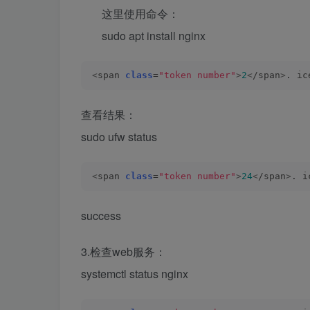
这里使用命令：
sudo apt install nginx
<
span 
class
=
"token number"
>
2
<
/span
>
. ic
查看结果：
sudo ufw status
<
span 
class
=
"token number"
>
24
<
/span
>
. i
success
3.检查web服务：
systemctl status nginx