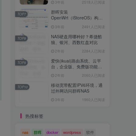
3年前
2518人已阅读
Openwrt 作为旁路网关（不
TOP6
是旁路由！！）正确配置方
群晖安装
TOP7
法，性能测试 —— 破解迷思
OpenWrt（iStoreOS）构建
3年前
2518人已阅读
旁路由配置
3年前
2491人已阅读
群晖安装
TOP7
OpenWrt（iStoreOS）构建
NAS硬盘用哪种好？希捷酷
TOP8
旁路由配置
狼、银河、西数红盘对比
3年前
2491人已阅读
2年前
2284人已阅读
NAS硬盘用哪种好？希捷酷
TOP8
狼、银河、西数红盘对比
爱快(ikuai)路由系统、云平
TOP9
台，企业版、免费版功能对
2年前
2284人已阅读
比
2年前
2060人已阅读
爱快(ikuai)路由系统、云平
TOP9
台，企业版、免费版功能对
移动宽带配置IPV6环境，通
TOP10
比
过外网访问群晖NAS
2年前
2060人已阅读
3年前
1960人已阅读
移动宽带配置IPV6环境，通
TOP10
过外网访问群晖NAS
热搜标签
3年前
1960人已阅读
nas
群晖
docker
wordpress
软件