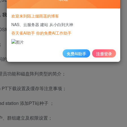
，我就列个列表，大家根据需求自行查阅
欢迎来到陌上烟雨遥的博客
NAS、云服务器 建站 从小白到大神
DSM系统安装；
吞天雀AI助手 你的免费AI工作助手
；
免费AI助手
注册登录
问的3种方式设置教程；
管理员功能和磁盘阵列类型的简介；
tion PT下载设置及缓存等注意事项；
station 添加PT站种子 ；
用户、群组建立及权限设置；