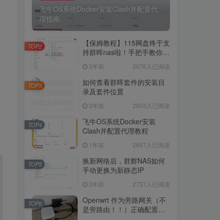
飞牛OS系统Docker安装Clash并配置代
理指南
5248人已阅读
飞牛OS系统Docker安装Clash并配置代
【保姆教程】115网盘终于支
理指南
TOP2
持群晖nas啦！手把手教你群
晖NAS-docker安装115网
3年前
3076人已阅读
【保姆教程】115网盘终于支
盘！
TOP2
持群晖nas啦！手把手教你群
如何查看群晖套件的安装目
TOP3
晖NAS-docker安装115网
录及套件位置
3年前
3076人已阅读
盘！
3年前
2953人已阅读
如何查看群晖套件的安装目
TOP3
录及套件位置
飞牛OS系统Docker安装
TOP4
Clash并配置代理教程
3年前
2953人已阅读
1年前
2857人已阅读
飞牛OS系统Docker安装
TOP4
Clash并配置代理教程
换新网络后，群辉NAS如何
TOP5
手动更换为新静态IP
1年前
2857人已阅读
3年前
2737人已阅读
换新网络后，群辉NAS如何
TOP5
手动更换为新静态IP
Openwrt 作为旁路网关（不
TOP6
是旁路由！！）正确配置方
3年前
2737人已阅读
法，性能测试 —— 破解迷思