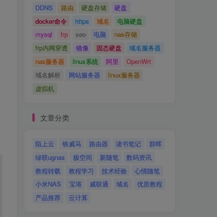
DDNS
路由
硬盘存储
硬盘
docker命令
https
域名
电脑硬盘
mysql
frp
seo
电脑
nas存储
frp内网穿透
镜像
固态硬盘
域名服务器
nas服务器
linux系统
阿里
OpenWrt
域名解析
网站服务器
linux服务器
虚拟机
文章分类
陌上云
铁威马
路由器
读书笔记
群晖
绿联ugnas
极空间
新随笔
数码资讯
教程转载
教程学习
技术经验
心情随笔
小米NAS
宝塔
威联通
域名
优质教程
产品推荐
云计算