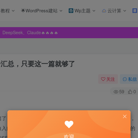
教程
🌟WordPress建站
Wp主题
云计算
pSeek、Claude🔥🔥🔥🔥
pSeek、Claude🔥🔥🔥🔥
pSeek、Claude🔥🔥🔥🔥
子汇总，只要这一篇就够了
关注
私信
59
0
了，从不同的角度对群晖NAS的各种骚操作都有深入的讲解，
入门已经是足够了，希望对小白来说是一个入门，群晖NAS的
欢迎
SEO优化站长一定在第一时间纠正修改。