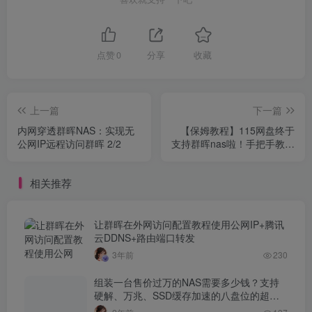
点赞
0
分享
收藏
上一篇
下一篇
内网穿透群晖NAS：实现无
【保姆教程】115网盘终于
公网IP远程访问群晖 2/2
支持群晖nas啦！手把手教你
群晖NAS-docker安装115网
盘！
相关推荐
让群晖在外网访问配置教程使用公网IP+腾讯
云DDNS+路由端口转发
3年前
230
组装一台售价过万的NAS需要多少钱？支持
硬解、万兆、SSD缓存加速的八盘位的超级
NAS！便宜打造一台多盘位、高性能的黑群